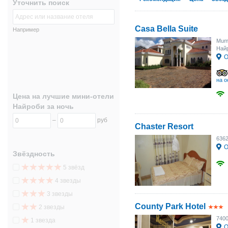
Уточнить поиск
Casa Bella Suite
Например
Mumw
Найр
О
на о
Цена на лучшие мини-отели
Найроби за ночь
–
руб
Chaster Resort
636
О
Звёздность
5 звёзд
4 звезды
3 звезды
County Park Hotel
2 звезды
740
1 звезда
О