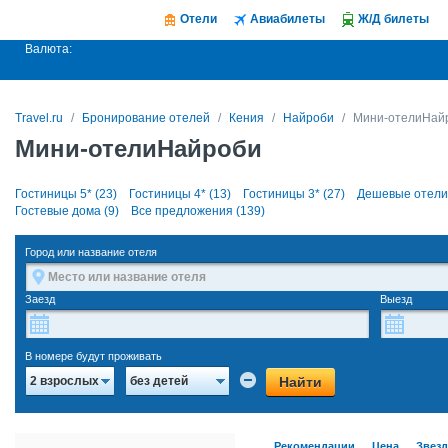
Отели
Авиабилеты
Ж/Д билеты
Валюта:
Travel.ru
Бронирование отелей
Кения
Найроби
Мини-отелиНай
Мини-отелиНайроби
Гостиницы 5* (23)
Гостиницы 4* (13)
Гостиницы 3* (27)
Дешевые отели 
Гостевые дома (9)
Все предложения (139)
Город или название отеля
Заезд
Выезд
В номере будут проживать
Найти
2 взрослых
без детей
Рекомендации
Цена
Звез