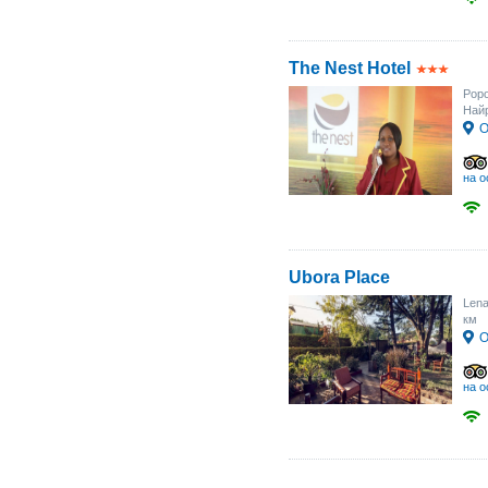
The Nest Hotel
Popo
Найр
О
на о
Ubora Place
Len
км
О
на о