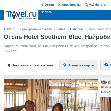
Отели
Авиабилеты
Ж/Д билеты
Валюта:
Travel.ru
Бронирование отелей
Кения
Найроби
Отель Hotel Sout
Отель Hotel Southern Blue, Найроб
Адрес:
Musindi road
,
Кения
,
Найроби
(1 км 400 метров от центра 
пешком)
Описание и фото отеля
Отель на карте
на осн
Посмо