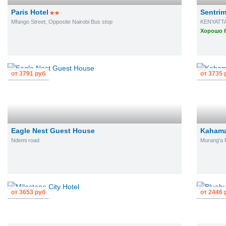
Paris Hotel
Sentrim
Mfango Street, Opposite Nairobi Bus stop
KENYATTA
Хорошо 6
от
3791
руб
от
3735
Eagle Nest Guest House
Kahama
Ndemi road
Murang'a
от
3653
руб
от
2446