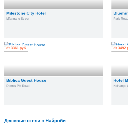
Milestone City Hotel
Bluehut
Mfangano Street
Park Road
от
3361
руб
от
3492
Biblica Guest House
Hotel M
Dennis Pitt Road
Koinange S
Дешевые отели в Найроби