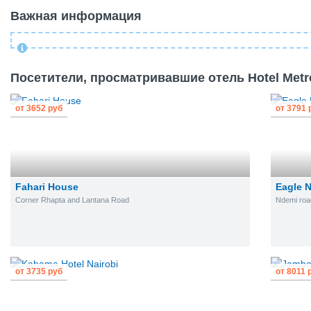
Важная информация
Посетители, просматривавшие отель Hotel Metro
от
3652
руб
от
3791
Fahari House
Eagle 
Corner Rhapta and Lantana Road
Ndemi roa
от
3735
руб
от
8011