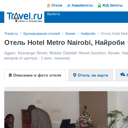
Отели
Авиабилеты
Ж/Д билеты
Валюта:
Travel.ru
Бронирование отелей
Кения
Найроби
Отель Hotel Metr
Отель Hotel Metro Nairobi, Найроби
Адрес:
Koinange Street, Moktar Daddah Street Junction
,
Кения
,
На
метров от центра - 1 мин. пешком)
Описание и фото отеля
Отель на карте