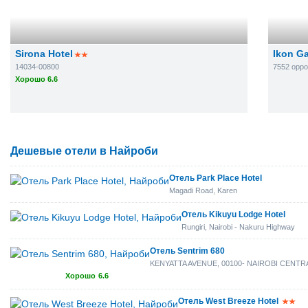
Sirona Hotel
Ikon G
14034-00800
7552 oppos
Хорошо 6.6
Дешевые отели в Найроби
Отель Park Place Hotel
Magadi Road, Karen
Отель Kikuyu Lodge Hotel
Rungiri, Nairobi - Nakuru Highway
Отель Sentrim 680
KENYATTA AVENUE, 00100- NAIROBI CENTR
Хорошо
6.6
Отель West Breeze Hotel