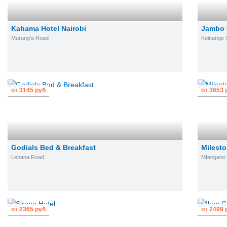
Kahama Hotel Nairobi
Jambo 
Murang'a Road
Koinange 
от
3145
руб
от
3653
Godials Bed & Breakfast
Milesto
Lenana Road
Mfangano 
от
2365
руб
от
2499