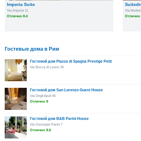
Imperia Suite
Suited
Via Imperia 11
Via Moden
Отлично 8.4
Отлично 
Гостевые дома в Рим
Гостевой дом Piazza di Spagna Prestige Petit
Via Bocca di Leone 36
Гостевой дом San Lorenzo Guest House
Via Degli Apuli 46
Отлично
8
Гостевой дом B&B Parini House
Via Giuseppe Parini 7
Отлично
8.6