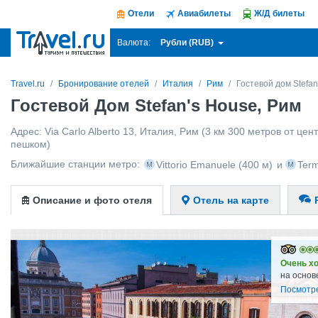
Отели
Авиабилеты
Ж/Д билеты
Рубли (RUB)
Валюта:
Travel.ru
Бронирование отелей
Италия
Рим
Гостевой дом Stefan
Гостевой Дом Stefan's House, Рим
Адрес:
Via Carlo Alberto 13
,
Италия
,
Рим
(3 км 300 метров от цент
пешком)
Ближайшие станции метро:
Vittorio Emanuele
(400 м)
и
Term
Описание и фото отеля
Отель на карте
Очень х
на основ
Посмотр