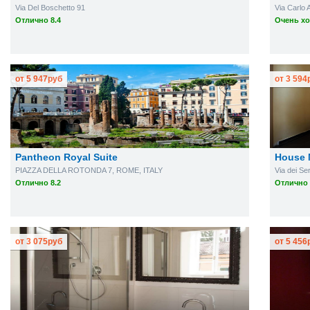
Via Del Boschetto 91
Via Carlo 
Отлично 8.4
Очень хо
от
5 947
руб
от
3 594
Pantheon Royal Suite
House 
PIAZZA DELLA ROTONDA 7, ROME, ITALY
Via dei Se
Отлично 8.2
Отлично 
от
3 075
руб
от
5 456