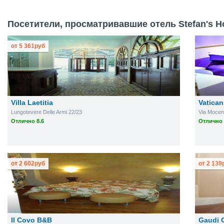
Посетители, просматривавшие отель Stefan's Ho
от
5 361
руб
Villa Laetitia
Vatica
Lungotevere Delle Armi 22/23
Via Mocen
Отлично 8.6
Отлично 
от
2 602
руб
от
2 139
Il Covo B&B
Gaudi 