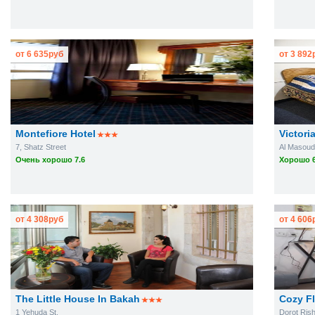
от
6 635
руб
от
3 892
Montefiore Hotel
Victori
7, Shatz Street
Al Masoudi
Очень хорошо 7.6
Хорошо 6
от
4 308
руб
от
4 606
The Little House In Bakah
Cozy Fl
1 Yehuda St.
Dorot Ris