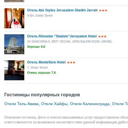
Отель ibis Styles Jerusalem Sheikh Jarrah
9 Ibn Jubair Street
Отель Rimonim "Shalom"Jerusalem Hotel
24 SHACHRIA S, BEIT VEGAN, JERUSALEM 91160, ISRAEL
Хорошо
6.6
Отель Montefiore Hotel
7, Shatz Street
Очень хорошо
7.6
Гостиницы популярных городов
Отели Тель-Авива
,
Отели Хайфы
,
Отели Калининграда
,
Отели 
Описания гостиниц, фото и список оказываемых услуг предоставлены объе
ответственности за возможное несоответствие данной информации дейст