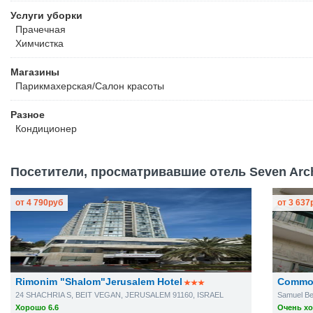
Услуги уборки
Прачечная
Химчистка
Магазины
Парикмахерская/Салон красоты
Разное
Кондиционер
Посетители, просматривавшие отель Seven Arche
от
4 790
руб
от
3 637
Rimonim "Shalom"Jerusalem Hotel
Commod
24 SHACHRIA S, BEIT VEGAN, JERUSALEM 91160, ISRAEL
Samuel Be
Хорошо 6.6
Очень хо