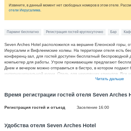
Извините, в данный момент нет свободных номеров в этом отеле. Расс
отели Иерусалима
.
Паркинг бесплатно
Регистрация гостей круглосуточно
Бар
Каф
Seven Arches Hotel расположился на вершине Елеонской горы, 
Иерусалим и Вифлеемские холмы. На территории отеля есть бес
конференц-зал, для гостей доступен бесплатный беспроводной д
компьютер для работы. Утром проживающим предлагают бесплат
Днем и вечером можно отправиться в бистро, в котором подают
интернациональной кухни. Отель для некурящих клиентов. Все
Читать дальше
телевизором и отдельной ванной комнатой с феном. Недалеко от
Храмовая гора и Купол Скалы, Стена Плача и Мечеть аль-Акса.
Время регистрации гостей отеля Seven Arches H
Регистрация гостей и отъезд
Заселение 16:00
Удобства отеля Seven Arches Hotel