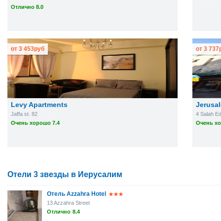
Отлично 8.0
от
3 453
руб
от
3 737
Levy Apartments
Jerusa
Jaffa st. 82
4 Salah Ed
Очень хорошо 7.4
Очень хо
Отели 3 звезды в Иерусалим
Отель Azzahra Hotel
13 Azzahra Street
Отлично
8.4