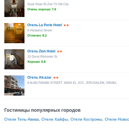
Souk Khan El-Zeit 73 Old City
Очень хорошо
7.6
Отель La Perle Hotel
6 Histadrut Street
Отлично
8.2
Отель Zion Hotel
10 Dorot Rishonim St.
Хорошо
6.8
Отель Alcazar
6 ALMUTANABI STREET, WADI EL JOZ, JERUSALEM, ISRAEL
Гостиницы популярных городов
Отели Тель-Авива
,
Отели Хайфы
,
Отели Костромы
,
Отели Ново