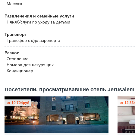
Массаж
Развлечения и семейные услуги
Няня/Услуги по уходу за детьми
Транспорт
Трансфер от/до аэропорта
Разное
Отопление
Номера для некурящих
Кондиционер
Посетители, просматривавшие отель Jerusalem O
от
10 704
руб
от
12 33