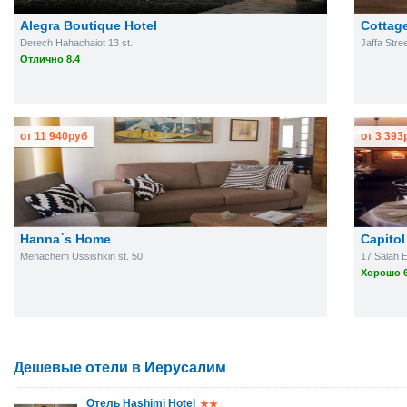
Alegra Boutique Hotel
Cottage
Derech Hahachaiot 13 st.
Jaffa Stre
Отлично 8.4
от
11 940
руб
от
3 393
Hanna`s Home
Capitol
Menachem Ussishkin st. 50
17 Salah 
Хорошо 6
Дешевые отели в Иерусалим
Отель Hashimi Hotel