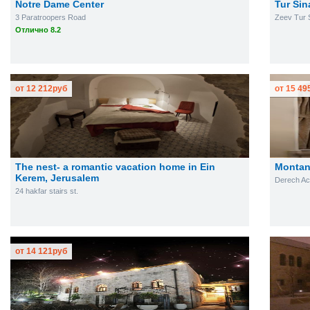
Notre Dame Center
Tur Sin
3 Paratroopers Road
Zeev Tur 
Отлично 8.2
от
12 212
руб
от
15 49
The nest- a romantic vacation home in Ein
Monta
Kerem, Jerusalem
Derech Ac
24 hakfar stairs st.
от
14 121
руб