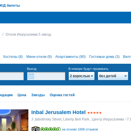
Ж/Д билеты
Отели Иерусалима 5 звезд
Хостелы (8)
Мини-отели (9)
Апартаменты (90)
Гостевые дома (3)
Вилл
Выезд
В номере будут проживать
2 взрослых
без детей
ндации
Цена
Звезды
Оценка гостей
Inbal Jerusalem Hotel
3 Jabotinsky Street, Liberty Bell Park
, Центр Иерусалима ~7.
на основе 1606 отзывов