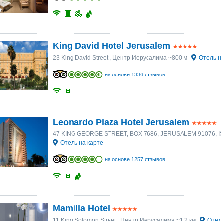
King David Hotel Jerusalem
23 King David Street
, Центр Иерусалима ~800 м
Отель н
на основе 1336 отзывов
Leonardo Plaza Hotel Jerusalem
47 KING GEORGE STREET, BOX 7686, JERUSALEM 91076, 
Отель на карте
на основе 1257 отзывов
Mamilla Hotel
11 King Solomon Street
, Центр Иерусалима ~1.2 км
Отел