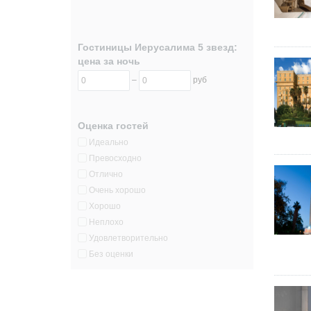
Гостиницы Иерусалима 5 звезд:
цена за ночь
–
руб
Оценка гостей
Идеально
Превосходно
Отлично
Очень хорошо
Хорошо
Неплохо
Удовлетворительно
Без оценки