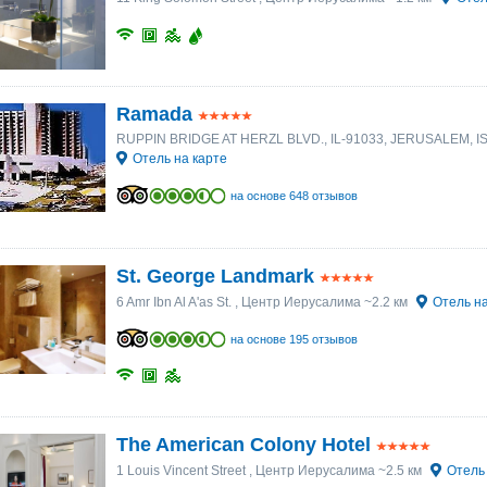
Ramada
RUPPIN BRIDGE AT HERZL BLVD., IL-91033, JERUSALEM, I
Отель на карте
на основе 648 отзывов
St. George Landmark
6 Amr Ibn Al A'as St.
, Центр Иерусалима ~2.2 км
Отель на
на основе 195 отзывов
The American Colony Hotel
1 Louis Vincent Street
, Центр Иерусалима ~2.5 км
Отель 