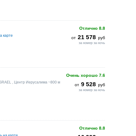
Отлично
8.8
а карте
21 578
от
руб
за номер за ночь
Очень хорошо
7.6
ISRAEL
, Центр Иерусалима ~800 м
9 528
от
руб
за номер за ночь
Отлично
8.8
ь на карте