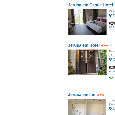
Jerusalem Castle Hotel
24 A
О
на о
Jerusalem Hotel
East
, 4
,
О
на о
Jerusalem Inn
7 Ho
Иер
О