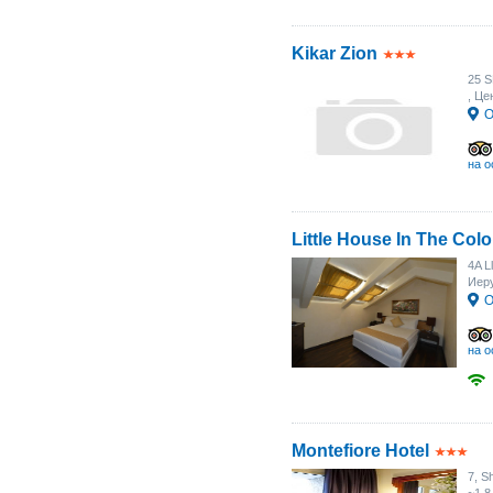
Kikar Zion
25 
, Це
О
на о
Little House In The Col
4A L
Иер
О
на о
Montefiore Hotel
7, S