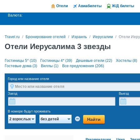
Отели
Авиабилеты
Ж/Д билеты
Валюта:
Travel.ru
Бронирование отелей
Израиль
Иерусалим
Отели Иеру
Отели Иерусалима 3 звезды
Гостиницы 5* (10)
Гостиницы 4* (39)
Дешевые отели (22)
Хостелы (8)
Гостевые дома (3)
Виллы (1)
Все предложения (206)
Город или название отеля
Заезд
Выезд
В номере будут проживать
Найти
2 взрослых
без детей
Рекомендации
Цена
Звез