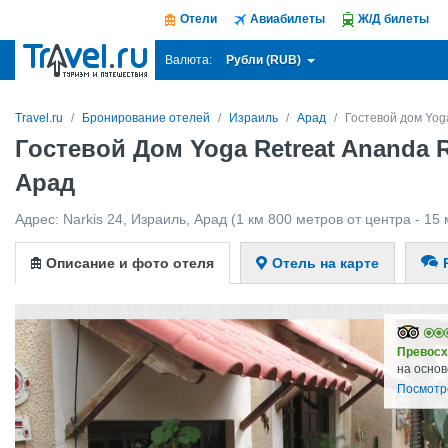
Отели
Авиабилеты
Ж/Д билеты
Рубли (RUB)
Валюта:
Travel.ru
Бронирование отелей
Израиль
Арад
Гостевой дом Yog
Гостевой Дом Yoga Retreat Ananda 
Арад
Адрес:
Narkis 24
,
Израиль
,
Арад
(1 км 800 метров от центра - 15
Описание и фото отеля
Отель на карте
Превосх
на основ
Посмотр