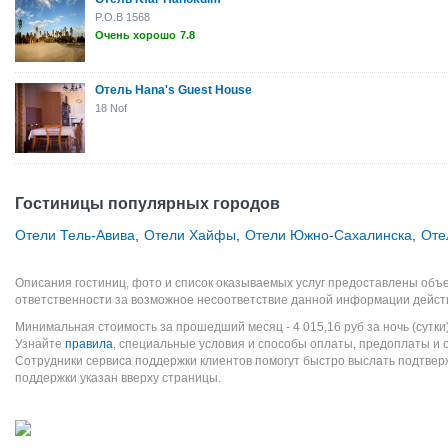
P.O.B 1568
Очень хорошо
7.8
Отель Hana's Guest House
18 Nof
Гостиницы популярных городов
Отели Тель-Авива
,
Отели Хайфы
,
Отели Южно-Сахалинска
,
Оте
Описания гостиниц, фото и список оказываемых услуг предоставлены объе
ответственности за возможное несоответствие данной информации дейст
Минимальная стоимость за прошедший месяц -
4 015,16
руб
за ночь (сутки
Узнайте
правила
, специальные условия и способы оплаты, предоплаты и 
Сотрудники сервиса поддержки клиентов помогут быстро выслать подтве
поддержки указан вверху страницы.