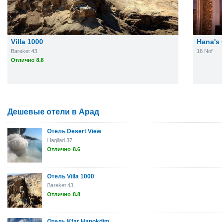
Villa 1000
Hana's
Bareket 43
18 Nof
Отлично 8.8
Дешевые отели в Арад
Отель Desert View
Hagilad 37
Отлично
8.6
Отель Villa 1000
Bareket 43
Отлично
8.8
Отель Kfar Hanokdim