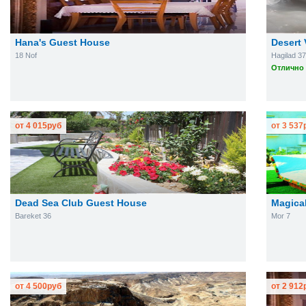
Hana's Guest House
Desert 
18 Nof
Hagilad 37
Отлично 
от
4 015
руб
от
3 537
Dead Sea Club Guest House
Magica
Bareket 36
Mor 7
от
4 500
руб
от
2 912