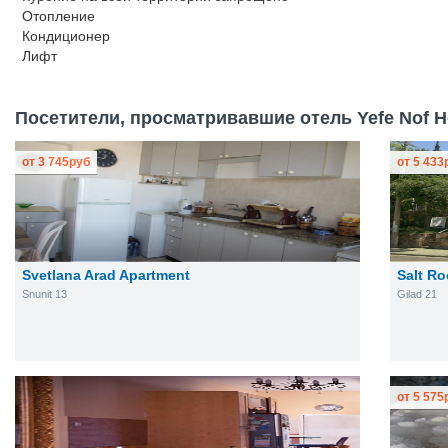
Отопление
Кондиционер
Лифт
Посетители, просматривавшие отель Yefe Nof Ho
от
3 745
руб
от
5 433
Svetlana Arad Apartment
Salt R
Snunit 13
Gilad 21
от
5 575