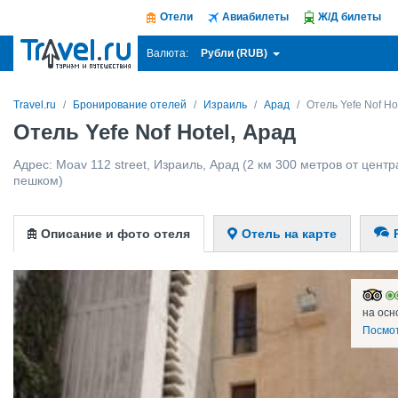
Отели
Авиабилеты
Ж/Д билеты
Рубли (RUB)
Валюта:
Travel.ru
Бронирование отелей
Израиль
Арад
Отель Yefe Nof Ho
Отель Yefe Nof Hotel, Арад
Адрес:
Moav 112 street
,
Израиль
,
Арад
(2 км 300 метров от центра
пешком)
Описание и фото отеля
Отель на карте
на осн
Посмо