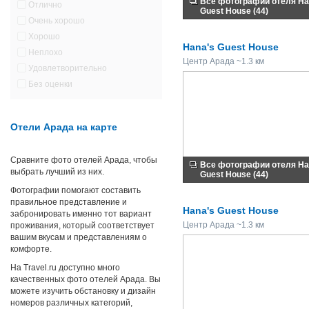
Все фотографии отеля Ha
Отлично
Guest House (44)
Очень хорошо
Хорошо
Hana's Guest House
Неплохо
Центр Арада ~1.3 км
Удовлетворительно
Без оценки
Отели Арада на карте
Сравните фото отелей Арада, чтобы
Все фотографии отеля Ha
выбрать лучший из них.
Guest House (44)
Фотографии помогают составить
правильное представление и
Hana's Guest House
забронировать именно тот вариант
Центр Арада ~1.3 км
проживания, который соответствует
вашим вкусам и представлениям о
комфорте.
На Travel.ru доступно много
качественных фото отелей Арада. Вы
можете изучить обстановку и дизайн
номеров различных категорий,