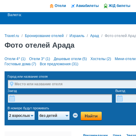
Отели
Авиабилеты
Ж/Д билеты
Валюта:
Travel.ru
Бронирование отелей
Израиль
Арад
Фото отелей Ара
Фото отелей Арада
Отели 4* (1)
Отели 3* (1)
Дешевые отели (5)
Хостелы (2)
Мини-отели 
Гостевые дома (7)
Все предложения (31)
Город или название отеля
Заезд
Выезд
В номере будут проживать
Найти
2 взрослых
без детей
Рекомендации
Цена
Звез