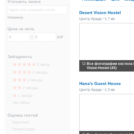
Уточнить поиск
Desert Vision Hostel
Например
Центр Арада ~1.7 км
Цена за ночь
–
руб
Звёздность
Все фотографии хостела 
5 звёзд
Vision Hostel (45)
4 звезды
3 звезды
Hana's Guest House
2 звезды
Центр Арада ~1.3 км
1 звезда
без звёзд
Оценка гостей
Идеально
Превосходно