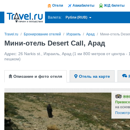
Отели
Авиабилеты
Ж/Д билеты
Рубли (RUB)
Валюта:
Travel.ru
Бронирование отелей
Израиль
Арад
Мини-отель Desert
Мини-отель Desert Call, Арад
Адрес:
26 Narkis st.
,
Израиль
,
Арад
(1 км 800 метров от центра - 
пешком)
Описание и фото отеля
Отель на карте
Превосх
на основ
Посмотр