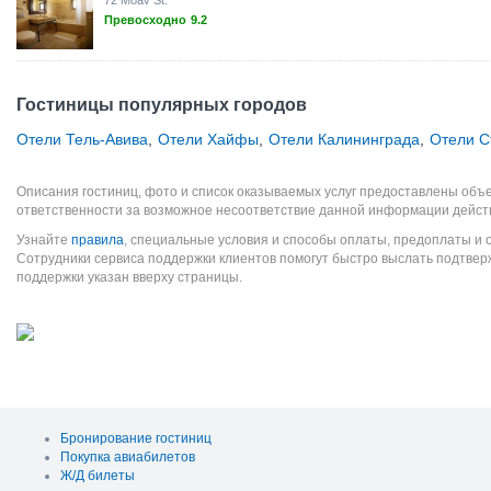
72 Moav St.
Превосходно
9.2
Гостиницы популярных городов
Отели Тель-Авива
,
Отели Хайфы
,
Отели Калининграда
,
Отели С
Описания гостиниц, фото и список оказываемых услуг предоставлены объе
ответственности за возможное несоответствие данной информации дейст
Узнайте
правила
, специальные условия и способы оплаты, предоплаты и 
Сотрудники сервиса поддержки клиентов помогут быстро выслать подтве
поддержки указан вверху страницы.
Бронирование гостиниц
Покупка авиабилетов
Ж/Д билеты