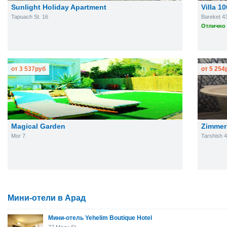
Sunlight Holiday Apartment
Villa 1
Tapuach St. 16
Bareket 4
Отлично 
от
3 537
руб
от
5 254
Magical Garden
Zimmer 
Mor 7
Tarshish 
Мини-отели в Арад
Мини-отель Yehelim Boutique Hotel