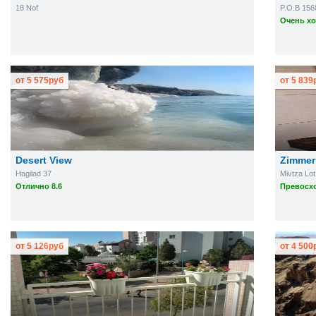
18 Nof
P.O.B 156
Очень хо
от
5 575
руб
от
5 839
Desert View
Zimmer
Hagilad 37
Mivtza Lot
Отлично 8.6
Превосхо
от
5 126
руб
от
4 500