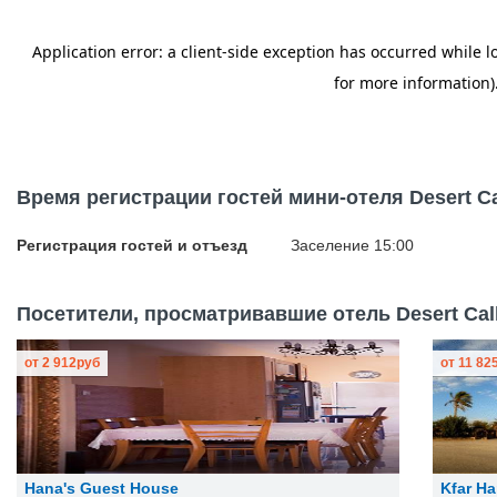
Время регистрации гостей мини-отеля Desert Ca
Регистрация гостей и отъезд
Заселение 15:00
Посетители, просматривавшие отель Desert Call
от
2 912
руб
от
11 82
Hana's Guest House
Kfar H