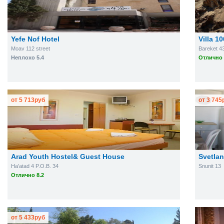
Yefe Nof Hotel
Villa 1
Moav 112 street
Bareket 4
Неплохо 5.4
Отлично 
от
5 713
руб
от
3 745
Arad Youth Hostel& Guest House
Svetla
Ha'atad 4 P.O.B. 34
Snunit 13
Отлично 8.2
от
5 433
руб