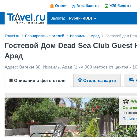
Отели
Авиабилеты
Ж/Д билеты
Рубли (RUB)
Валюта:
Travel.ru
Бронирование отелей
Израиль
Арад
Гостевой дом Dea
Гостевой Дом Dead Sea Club Guest 
Арад
Адрес:
Bareket 36
,
Израиль
,
Арад
(1 км 900 метров от центра - 1
Описание и фото отеля
Отель на карте
Отличн
на осно
Посмотр