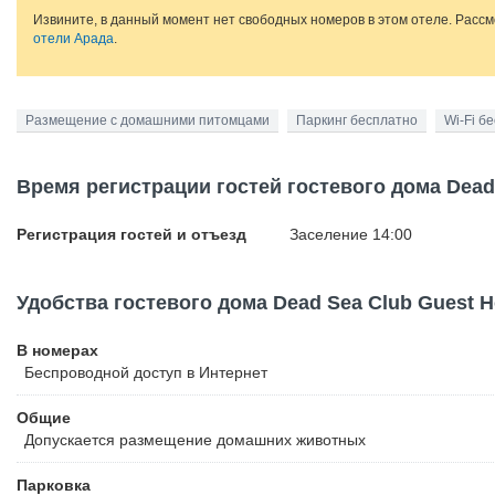
Извините, в данный момент нет свободных номеров в этом отеле. Расс
отели Арада
.
Размещение с домашними питомцами
Паркинг бесплатно
Wi-Fi б
Время регистрации гостей гостевого дома Dead
Регистрация гостей и отъезд
Заселение 14:00
Удобства гостевого дома Dead Sea Club Guest 
В номерах
Беспроводной
доступ в Интернет
Общие
Допускается размещение домашних животных
Парковка