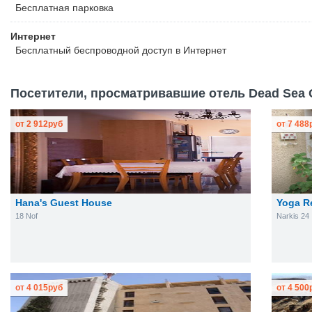
Бесплатная
парковка
Интернет
Бесплатный
беспроводной доступ в Интернет
Посетители, просматривавшие отель Dead Sea C
от
2 912
руб
от
7 488
Hana's Guest House
Yoga R
18 Nof
Narkis 24
от
4 015
руб
от
4 500