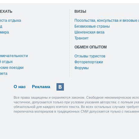
ОЕХАТЬ
ВИЗЫ
еста отдыха
Посольства, консульства и визовые
д
Безвизовые страны
 мира
Шенгенская виза
Транзит
ОБМЕН ОПЫТОМ
имечательности
Отзывы туристов
й отдых
Фоторепортажи
ские поездки
Форумы
вета
О нас
Реклама
Все права защищены и охраняются законом. Свободное некоммерческое испо
частичное, допускается только при условии указания авторства: с полным у
обязательной для каждого взятого текста. Во всех остальных случаях требу
перепечатка материалов в традиционных СМИ допускается только с письмен