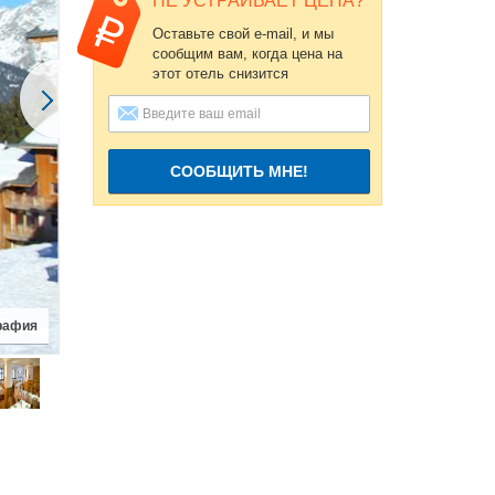
НЕ УСТРАИВАЕТ ЦЕНА?
Оставьте свой e-mail, и мы
сообщим вам, когда цена на
этот отель снизится
СООБЩИТЬ МНЕ!
рафия