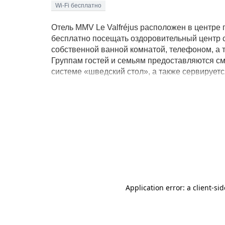
Wi-Fi бесплатно
Отель MMV Le Valfréjus расположен в центре 
бесплатно посещать оздоровительный центр 
собственной ванной комнатой, телефоном, а 
Группам гостей и семьям предоставляются с
системе «шведский стол», а также сервирует
могут отдохнуть в баре или расслабиться на
для взрослых и детей всех возрастов. В зона
предоставляется бесплатный Wi-Fi. Гости та
лыж.