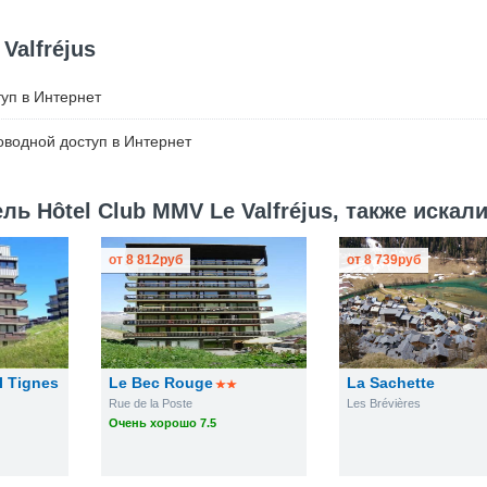
Valfréjus
уп в Интернет
водной доступ в Интернет
ь Hôtel Club MMV Le Valfréjus, также искали
от
8 812
руб
от
8 739
руб
I Tignes
Le Bec Rouge
La Sachette
Rue de la Poste
Les Brévières
Очень хорошо 7.5