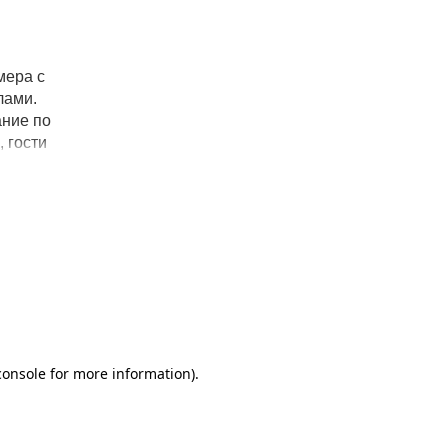
мера с
лами.
ание по
 гости
риятия
ения