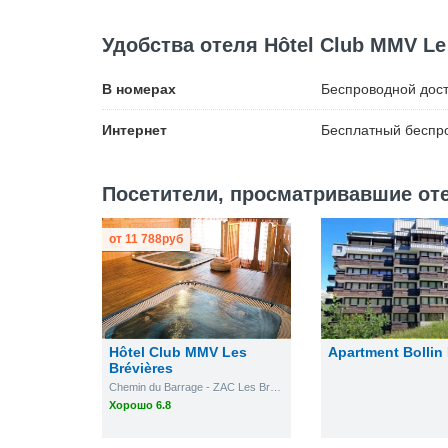
Удобства отеля Hôtel Club MMV Le 
В номерах
Беспроводной
дост
Интернет
Бесплатный
беспро
Посетители, просматривавшие отел
от
11 788
руб
Hôtel Club MMV Les
Apartment Bollin 
Brévières
Chemin du Barrage - ZAC Les Brévières
Хорошо 6.8