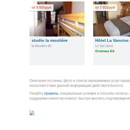
от
5 555
руб
от
7 932
руб
studio la moutière
Hôtel La Vanoise
la Moutière B2
Le Val Claret
Отлично 8.6
Описания гостиниц, фото и список оказываемых услуг пред
несоответствие данной информации действительности.
Узнайте
правила
, специальные условия и способы оплаты,
поддержки клиентов помогут быстро выслать подтверждени