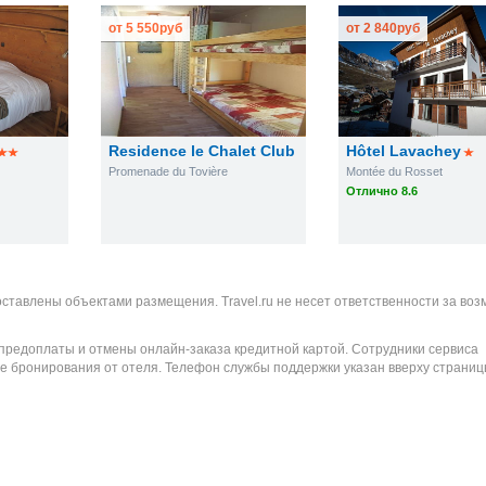
от
5 550
руб
от
2 840
руб
Residence le Chalet Club
Hôtel Lavachey
Promenade du Tovière
Montée du Rosset
Отлично 8.6
оставлены объектами размещения. Travel.ru не несет ответственности за во
 предоплаты и отмены онлайн-заказа кредитной картой. Сотрудники сервиса
е бронирования от отеля. Телефон службы поддержки указан вверху страниц