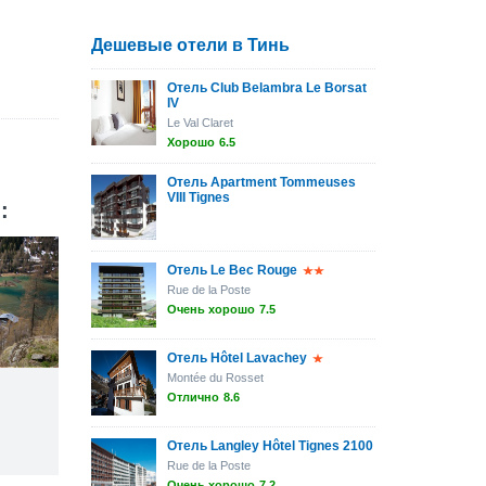
Дешевые отели в Тинь
Отель Club Belambra Le Borsat
IV
Le Val Claret
Хорошо
6.5
Отель Apartment Tommeuses
VIII Tignes
:
Отель Le Bec Rouge
Rue de la Poste
Очень хорошо
7.5
Отель Hôtel Lavachey
Montée du Rosset
Отлично
8.6
Отель Langley Hôtel Tignes 2100
Rue de la Poste
Очень хорошо
7.2