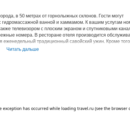
города, в 50 метрах от горнолыжных склонов. Гости могут
с гидромассажной ванной и хаммамом. К вашим услугам но
также телевизором с плоским экраном и спутниковыми кана
межные номера. В ресторане отеля производится обслужив
ся еженедельный традиционный савойский ужин. Кроме того,
 сеансе массажа. Ежедневно организуются различные мероп
Читать дальше
х общественного пользования отеля Club Mmv Le Valfrejus
кже могут бесплатно воспользоваться помещением для хран