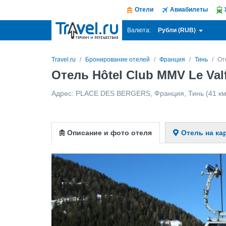
Отели
Авиабилеты
Рубли (RUB)
Валюта:
Travel.ru
Бронирование отелей
Франция
Тинь
От
Отель Hôtel Club MMV Le Val
Адрес:
PLACE DES BERGERS
,
Франция
,
Тинь
(41 км
Описание и фото отеля
Отель на ка