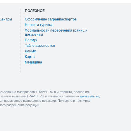
ПОЛЕЗНОЕ
 центры
Оформление загранпаспортов
Новости туризма
Формальности пересечения границ и
документы
Погода
Табло аэропортов
Деньги
Карты
Медицина
льзование материалов TRAVEL.RU в интернете, полное или
казанием названия TRAVEL.RU и активной ссылкой на
www.travel.ru
,
ется письменное разрешение редакции. Полная или частичная
ного разрешения редакции.