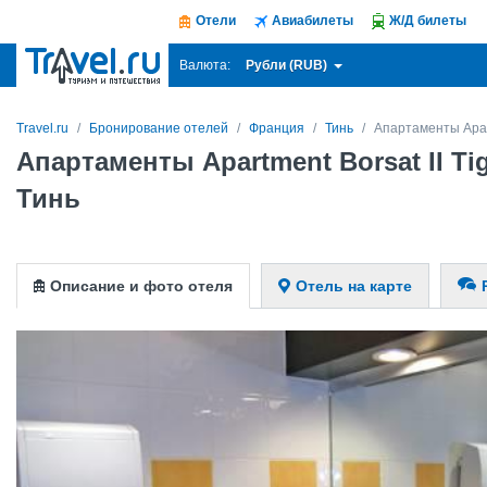
Отели
Авиабилеты
Ж/Д билеты
Рубли (RUB)
Валюта:
Travel.ru
Бронирование отелей
Франция
Тинь
Апартаменты Apart
Апартаменты Apartment Borsat II Ti
Тинь
Описание и фото отеля
Отель на карте