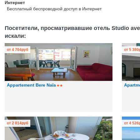
Интернет
Бесплатный
беспроводной доступ в Интернет
Посетители, просматривавшие отель Studio avec 
искали:
от
4 704
руб
от
5 380
Appartement Bere Naïa
Apartme
от
2 014
руб
от
4 526