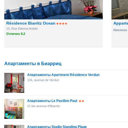
Résidence Biarritz Ocean
Appart
10, Rue Etienne Ardoin
Неплохо 
Отлично 8.2
Апартаменты в Биарриц
Апартаменты Apartment Résidence Verdun
134, avenue de Verdun
Апартаменты Le Pavillon Paul
21 bis avenue d'Ilbarritz
Апартаменты Studio Standing Plage