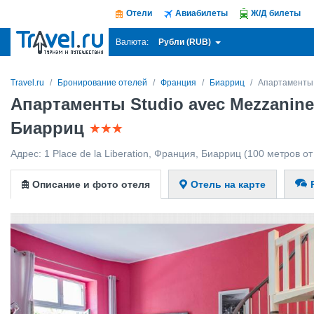
Отели
Авиабилеты
Ж/Д билеты
Рубли (RUB)
Валюта:
Travel.ru
Бронирование отелей
Франция
Биарриц
Апартаменты S
Апартаменты Studio avec Mezzanine B
Биарриц
Адрес:
1 Place de la Liberation
,
Франция
,
Биарриц
(100 метров от
Описание и фото отеля
Отель на карте