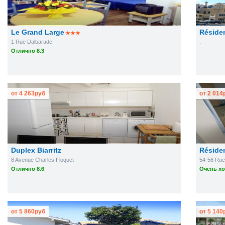
Le Grand Large
Réside
1 Rue Dalbarade
.
Отлично 8.3
от
4 263
руб
от
2 014
Duplex Biarritz
Résiden
8 Avenue Charles Floquet
54-56 Rue
Отлично 8.6
Очень хо
от
5 860
руб
от
5 140