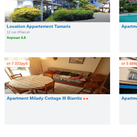
Location Appartement Tamaris
Apartme
12 rue d'Harcet
Хорошо 6.8
от
7 373
руб
от
5 084
Apartment Milady Cottage III Biarritz
Apartme