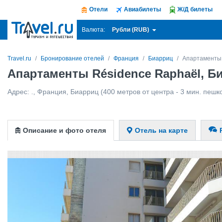
Отели
Авиабилеты
Ж/Д билеты
Рубли (RUB)
Валюта:
Travel.ru
Бронирование отелей
Франция
Биарриц
Апартаменты 
Апартаменты Résidence Raphaël, Б
Адрес:
.
,
Франция
,
Биарриц
(400 метров от центра - 3 мин. пешк
Описание и фото отеля
Отель на карте