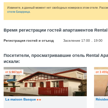
Извините, в данный момент нет свободных номеров в этом отеле. Расс
отели Биаррица
.
Время регистрации гостей апартаментов Rental Ap
Регистрация гостей и отъезд
Заселение 17:00 .. 19:00
Посетители, просматривавшие отель Rental Apartm
искали:
от
6 987
руб
от
3 455
La maison Basque
Résiden
.