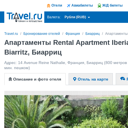
Отели
Авиабилеты
Ж/Д билеты
Рубли (RUB)
Валюта:
Travel.ru
Бронирование отелей
Франция
Биарриц
Апартаменты Re
Апартаменты Rental Apartment Iberia
Biarritz, Биарриц
Адрес:
14 Avenue Reine Nathalie
,
Франция
,
Биарриц
(800 метров 
мин. пешком)
Описание и фото отеля
Отель на карте