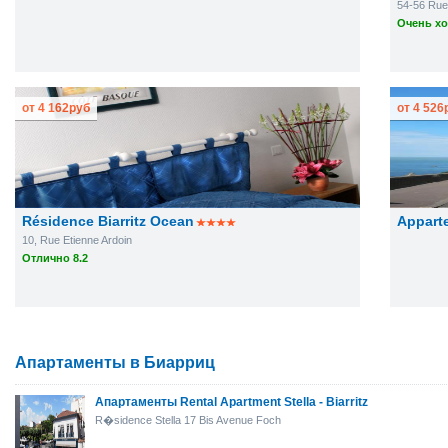
54-56 Rue
Очень хо
от
4 162
руб
от
4 526
Résidence Biarritz Ocean
Appart
10, Rue Etienne Ardoin
Отлично 8.2
Апартаменты в Биарриц
Апартаменты Rental Apartment Stella - Biarritz
R�sidence Stella 17 Bis Avenue Foch