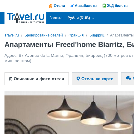
Отели
Авиабилеты
Ж/Д билеты
Рубли (RUB)
Валюта:
Travel.ru
Бронирование отелей
Франция
Биарриц
Апартаменты F
Апартаменты Freed'home Biarritz, 
Адрес:
87 Avenue de la Marne
,
Франция
,
Биарриц
(700 метров от
мин. пешком)
Описание и фото отеля
Отель на карте