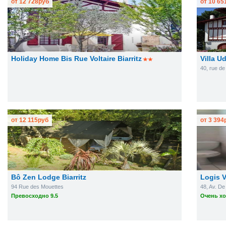
от
12 728
руб
от
10 65
Holiday Home Bis Rue Voltaire Biarritz
Villa U
40, rue de
от
12 115
руб
от
3 394
Bô Zen Lodge Biarritz
Logis V
94 Rue des Mouettes
48, Av. D
Превосходно 9.5
Очень хо