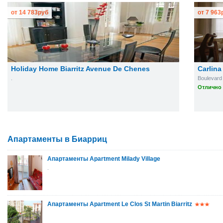
от
14 783
руб
от
7 963
Holiday Home Biarritz Avenue De Chenes
Carlin
.
Boulevard 
Отлично 
Апартаменты в Биарриц
Апартаменты Apartment Milady Village
.
Апартаменты Apartment Le Clos St Martin Biarritz