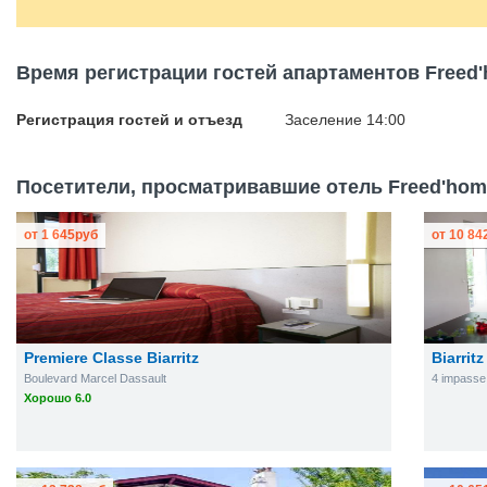
Время регистрации гостей апартаментов Freed'h
Регистрация гостей и отъезд
Заселение 14:00
Посетители, просматривавшие отель Freed'home 
от
1 645
руб
от
10 84
Premiere Classe Biarritz
Biarritz
Boulevard Marcel Dassault
4 impasse
Хорошо 6.0