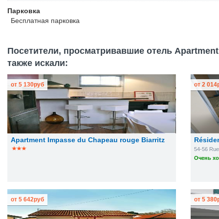
Парковка
Бесплатная
парковка
Посетители, просматривавшие отель Apartment Re
также искали:
от
5 130
руб
от
2 014
Apartment Impasse du Chapeau rouge Biarritz
Résiden
54-56 Rue
Очень хо
от
5 642
руб
от
5 380