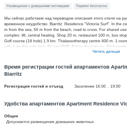
Размещение с домашними питомцами
Паркинг бесплатно
Мы сейчас работаем над переводом описания этого отеля на ру
временное неудобство. Biarritz: Residence "Victoria Surf". In the cent
m from the sea, 50 m from the beach, road to cross. For shared use:
complex: lift, central heating. Shop 20 m, restaurant 100 m, bus s
Golf course (18 hole) 1.9 km. Thalassotherapy centre 400 m. 1-room 
with 1 double sofa bed, TV and DVD. Exit to the balcony. Kitchenette
Читать дальше
WC. Electric heating. Balcony, west facing position. Very nice view 
dog allowed.
Время регистрации гостей апартаментов Apartme
Biarritz
Регистрация гостей и отъезд
Заселение 16:00 .. 19:00
Удобства апартаментов Apartment Residence Victo
Общие
Допускается размещение домашних животных