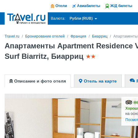
Отели
Авиабилеты
Ж/Д билеты
Рубли (RUB)
Валюта:
Travel.ru
Бронирование отелей
Франция
Биарриц
Апартаменты A
Апартаменты Apartment Residence V
Surf Biarritz, Биарриц
Описание и фото отеля
Отель на карте
Хорош
на осн
Посмот