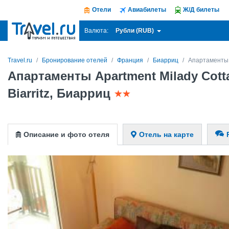
Отели
Авиабилеты
Ж/Д билеты
Рубли (RUB)
Валюта:
Travel.ru
Бронирование отелей
Франция
Биарриц
Апартаменты Ap
Апартаменты Apartment Milady Cotta
Biarritz, Биарриц
Описание и фото отеля
Отель на карте