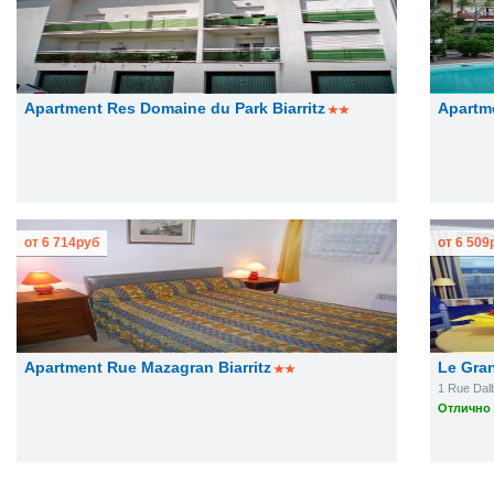
Apartment Res Domaine du Park Biarritz
Apartme
от
6 714
руб
от
6 509
Apartment Rue Mazagran Biarritz
Le Gra
1 Rue Dal
Отлично 