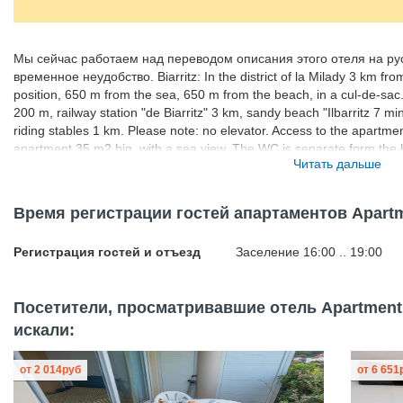
Мы сейчас работаем над переводом описания этого отеля на ру
временное неудобство. Biarritz: In the district of la Milady 3 km from
position, 650 m from the sea, 650 m from the beach, in a cul-de-sac
200 m, railway station "de Biarritz" 3 km, sandy beach "Ilbarritz 7 m
riding stables 1 km. Please note: no elevator. Access to the apartme
apartment 35 m2 big, with a sea view. The WC is separate form the
Читать дальше
Время регистрации гостей апартаментов Apartment
Регистрация гостей и отъезд
Заселение 16:00 .. 19:00
Посетители, просматривавшие отель Apartment Mil
искали:
от
2 014
руб
от
6 651