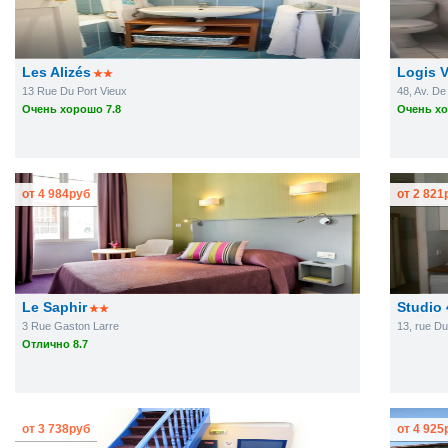
Les Alizés
Logis V
13 Rue Du Port Vieux
48, Av. D
Очень хорошо 7.8
Очень хо
от
4 984
руб
от
2 821
Le Saphir
Studio 
3 Rue Gaston Larre
13, rue Du
Отлично 8.7
от
3 738
руб
от
4 925