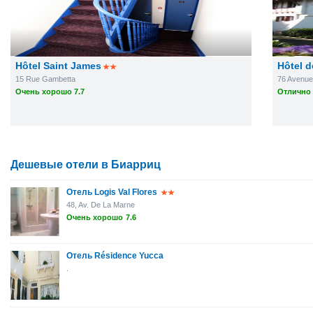
Hôtel Saint James
Hôtel d
15 Rue Gambetta
76 Avenue 
Очень хорошо 7.7
Отлично 
Дешевые отели в Биарриц
Отель Logis Val Flores
48, Av. De La Marne
Очень хорошо
7.6
Отель Résidence Yucca
.