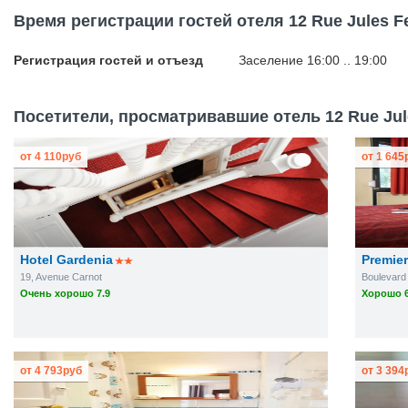
Время регистрации гостей отеля 12 Rue Jules F
Регистрация гостей и отъезд
Заселение 16:00 .. 19:00
Посетители, просматривавшие отель 12 Rue Jule
от
4 110
руб
от
1 645
Hotel Gardenia
Premier
19, Avenue Carnot
Boulevard
Очень хорошо 7.9
Хорошо 6
от
4 793
руб
от
3 394