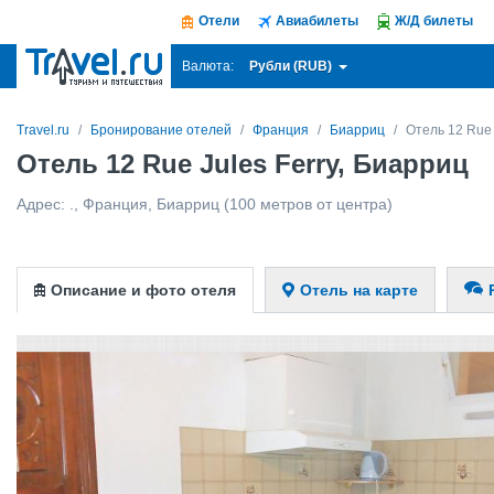
Отели
Авиабилеты
Ж/Д билеты
Рубли (RUB)
Валюта:
Travel.ru
Бронирование отелей
Франция
Биарриц
Отель 12 Rue 
Отель 12 Rue Jules Ferry, Биарриц
Адрес:
.
,
Франция
,
Биарриц
(100 метров от центра)
Описание и фото отеля
Отель на карте