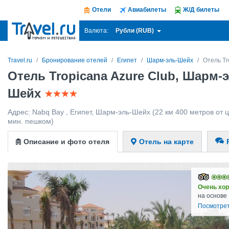
Отели
Авиабилеты
Ж/Д билеты
Рубли (RUB)
Валюта:
Travel.ru
Бронирование отелей
Египет
Шарм-эль-Шейх
Отель Tr
Отель Tropicana Azure Club, Шарм-э
Шейх
Адрес:
Nabq Bay
,
Египет
,
Шарм-эль-Шейх
(22 км 400 метров от ц
мин. пешком)
Описание и фото отеля
Отель на карте
Очень хо
на основе
Посмотрет