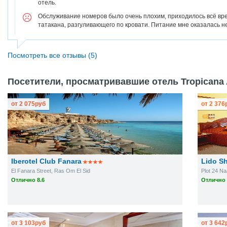
отель.
Обслуживание номеров было очень плохим, приходилось всё вре
татакана, разгуливающего по кровати. Питание мне оказалась н
Посмотреть все отзывы (5)
Посетители, просматривавшие отель Tropicana A
от
2 075
руб
от
2 376
Iberotel Club Fanara
Lido S
El Fanara Street, Ras Om El Sid
Plot 24 N
Отлично 8.6
Отлично 
от
3 103
руб
от
3 642