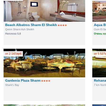
Beach Albatros Sharm El Sheikh
Aqua B
Qesm Sharm Ash Sheikh
Oum El Se
Неплохо 5.8
Очень хо
от
2 147
руб
от
5 527
Gardenia Plaza Sharm
Rehana
Shark's Bay
7 km North