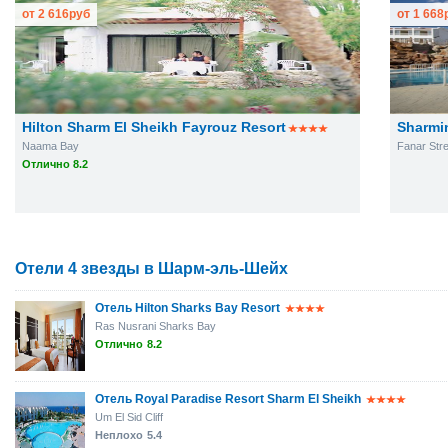
от
2 616
руб
от
1 668
Hilton Sharm El Sheikh Fayrouz Resort
Sharmi
Naama Bay
Fanar Stre
Отлично 8.2
Отели 4 звезды в Шарм-эль-Шейх
Отель Hilton Sharks Bay Resort
Ras Nusrani Sharks Bay
Отлично
8.2
Отель Royal Paradise Resort Sharm El Sheikh
Um El Sid Cliff
Неплохо
5.4