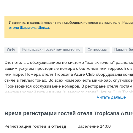
Извините, в данный момент нет свободных номеров в этом отеле. Расс
отели Шарм-эль-Шейха
.
Wi-Fi
Регистрация гостей круглосуточно
Фитнес-зал
Паркинг б
Этот отель с обслуживанием по системе "все включено" располо
вашим услугам просторные номера с балконом или террасой с в
или море. Номера отеля Tropicana Azure Club оборудованы ко
стиле в теплых тонах. Во всех номерах есть мини-бар, спутников
Производится обслуживание номеров. В ресторане отеля гостям
международной кухни в виде "шведского стола". Azure Club Tropi
Читать дальше
итальянским ресторанами с обслуживанием по меню. Большой 
водными горками и окружен садами. В отеле Tropicana Azure Clu
комната, и предлагаются услуги лимузина. Залив Наама находитс
Время регистрации гостей отеля Tropicana Azur
Azure Club, а до центра города Шарм-эль-Шейх - 45 минут езды.
Регистрация гостей и отъезд
Заселение 14:00