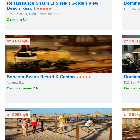
Renaissance Sharm El Sheikh Golden View
Domina
Beach Resort
P.O Box 74
Om El Sid Hill, Post Office Box 168
Отлично 8.4
от
3 637
руб
от
1 931
Sonesta Beach Resort & Casino
Domina
Naama Bay
P.O Box 7
Очень хорошо 7.0
Очень хо
от
3 262
руб
от
2 958