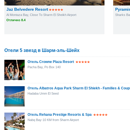
Jaz Belvedere Resort
Pyramis
Al Montaza Bay, Close To Sharm El Sheikh Airport
Sharks B
Отлично 8.4
Отели 5 звезд в Шарм-эль-Шейх
Отель Crowne Plaza Resort
Pacha Bay, Po Box 140
Отель Albatros Aqua Park Sharm El Shiekh - Families & Coup
Hadaba Umm El Seed
Отель Rehana Prestige Resorts & Spa
Nabq Bay-10 KM from Sharm Airport