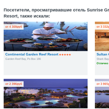
Посетители, просматривавшие отель Sunrise Gra
Resort, также искали:
от
4 309
руб
от
3 332
Continental Garden Reef Resort
Sultan
Garden Reef Bay, Po Box 186
Shark Bay,
Отлично 
от
2 396
руб
от
3 965