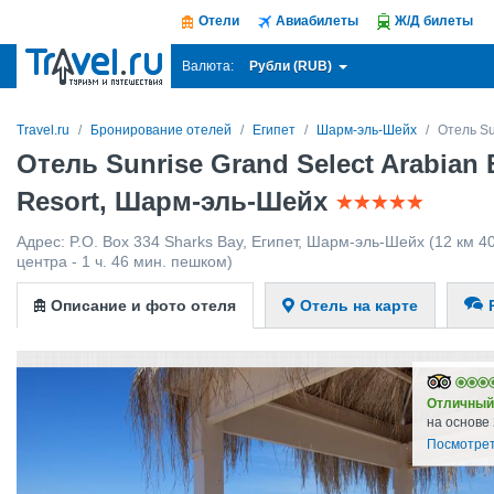
Отели
Авиабилеты
Ж/Д билеты
Рубли (RUB)
Валюта:
Travel.ru
Бронирование отелей
Египет
Шарм-эль-Шейх
Отель Su
Отель Sunrise Grand Select Arabian
Resort, Шарм-эль-Шейх
Адрес:
P.O. Box 334 Sharks Bay
,
Египет
,
Шарм-эль-Шейх
(12 км 4
центра - 1 ч. 46 мин. пешком)
Описание и фото отеля
Отель на карте
Отличный
на основе
Посмотрет