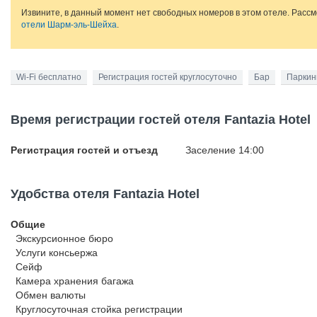
Извините, в данный момент нет свободных номеров в этом отеле. Расс
отели Шарм-эль-Шейха
.
Wi-Fi бесплатно
Регистрация гостей круглосуточно
Бар
Паркин
Время регистрации гостей отеля Fantazia Hotel
Регистрация гостей и отъезд
Заселение 14:00
Удобства отеля Fantazia Hotel
Общие
Экскурсионное бюро
Услуги консьержа
Сейф
Камера хранения багажа
Обмен валюты
Круглосуточная стойка регистрации