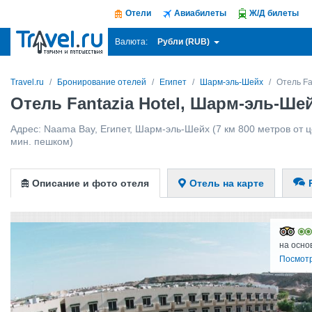
Отели
Авиабилеты
Ж/Д билеты
Рубли (RUB)
Валюта:
Travel.ru
Бронирование отелей
Египет
Шарм-эль-Шейх
Отель Fa
Отель Fantazia Hotel, Шарм-эль-Ше
Адрес:
Naama Bay
,
Египет
,
Шарм-эль-Шейх
(7 км 800 метров от це
мин. пешком)
Описание и фото отеля
Отель на карте
на осно
Посмотр