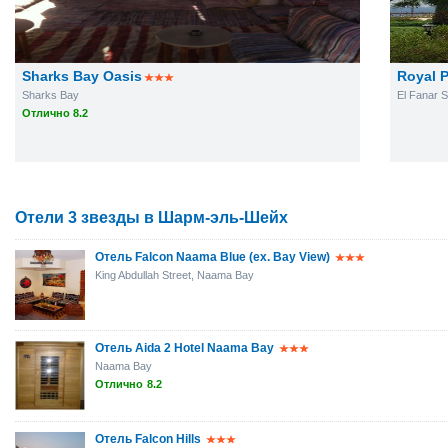
Sharks Bay Oasis
Royal P
Sharks Bay
El Fanar S
Отлично 8.2
Отели 3 звезды в Шарм-эль-Шейх
Отель Falcon Naama Blue (ex. Bay View)
King Abdullah Street, Naama Bay
Отель Aida 2 Hotel Naama Bay
Naama Bay
Отлично
8.2
Отель Falcon Hills