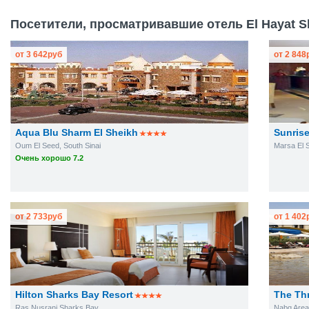
Посетители, просматривавшие отель El Hayat Sh
от
3 642
руб
от
2 848
Aqua Blu Sharm El Sheikh
Sunrise
Oum El Seed, South Sinai
Marsa El S
Очень хорошо 7.2
от
2 733
руб
от
1 402
Hilton Sharks Bay Resort
The Th
Ras Nusrani Sharks Bay
Nabq Area