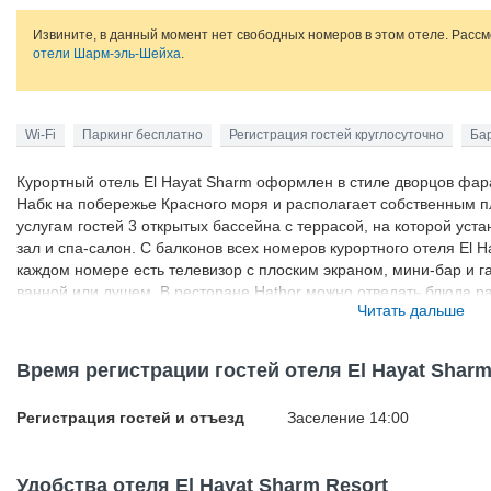
Извините, в данный момент нет свободных номеров в этом отеле. Расс
отели Шарм-эль-Шейха
.
Wi-Fi
Паркинг бесплатно
Регистрация гостей круглосуточно
Ба
Курортный отель El Hayat Sharm оформлен в стиле дворцов фара
Набк на побережье Красного моря и располагает собственным п
услугам гостей 3 открытых бассейна с террасой, на которой уст
зал и спа-салон. С балконов всех номеров курортного отеля El H
каждом номере есть телевизор с плоским экраном, мини-бар и г
ванной или душем. В ресторане Hathor можно отведать блюда ра
Читать дальше
"шведский стол" и сервируют фирменные блюда по меню. В баре
барбекю. Обслуживание номеров осуществляется круглосуточно. 
отеля El Hayat Sharm до залива Набк составляет всего 200 метро
Время регистрации гостей отеля El Hayat Sharm
Аэропорт Шарм-эль-Шейха находится в 7 км. По запросу, сделан
могут организовать трансфер от/до аэропорта.
Регистрация гостей и отъезд
Заселение 14:00
Удобства отеля El Hayat Sharm Resort