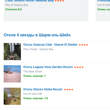
Lido Sharm Hotel Naama Bay
Poinci
Plot 24 Naama Bay
Om El Seid
Отлично 8.4
Очень хо
Отели 4 звезды в Шарм-эль-Шейх
Отель Sonesta Club - Sharm El Sheikh
Piece Road - Naama Bay
Отель Laguna Vista Garden Resort
The Main Street
Очень хорошо
7
Отель Shores Aloha Resort
Om El Seid Cliff
Очень хорошо
7.6