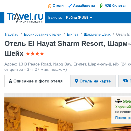
Отели
Авиабилеты
Ж/Д билеты
Рубли (RUB)
Валюта:
Travel.ru
Бронирование отелей
Египет
Шарм-эль-Шейх
Отель El
Отель El Hayat Sharm Resort, Шарм-
Шейх
Адрес:
13 B Peace Road, Nabq Bay
,
Египет
,
Шарм-эль-Шейх
(24 к
от центра - 3 ч. 27 мин. пешком)
Описание и фото отеля
Отель на карте
Хороший
на основ
Посмотре