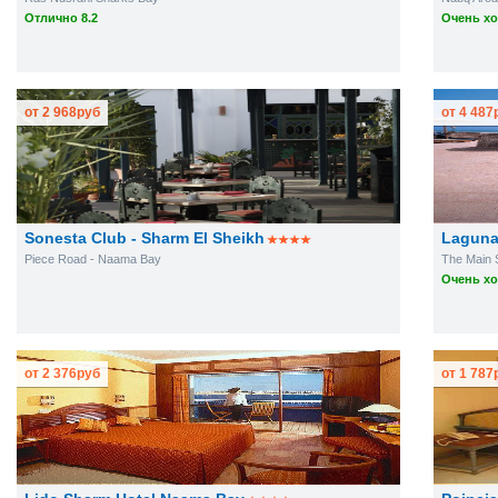
Отлично 8.2
Очень хо
от
2 968
руб
от
4 487
Sonesta Club - Sharm El Sheikh
Laguna
Piece Road - Naama Bay
The Main 
Очень хо
от
2 376
руб
от
1 787