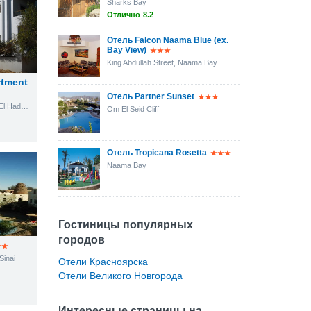
Sharks Bay
Отлично
8.2
Отель Falcon Naama Blue (ex.
Bay View)
King Abdullah Street, Naama Bay
tment
Отель Partner Sunset
Flat 1, Villa 34, Aida Villas, El Hadaba Om Al Sid Cliff
Om El Seid Cliff
Отель Tropicana Rosetta
Naama Bay
Гостиницы популярных
городов
Sinai
Отели Красноярска
Отели Великого Новгорода
Интересные страницы на