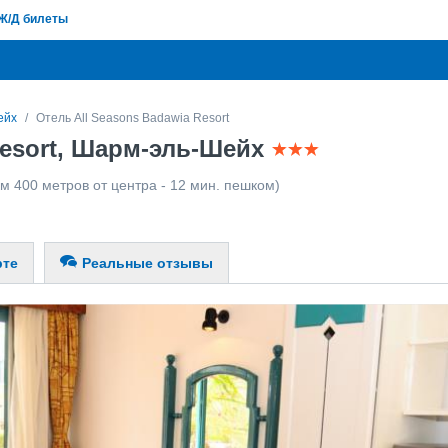
Ж/Д билеты
ейх
Отель All Seasons Badawia Resort
Resort, Шарм-эль-Шейх
км 400 метров от центра - 12 мин. пешком)
рте
Реальные отзывы