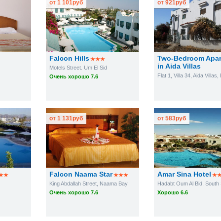
от
1 101
руб
от
921
руб
Falcon Hills
Two-Bedroom Apar
in Aida Villas
Motels Street. Um El Sid
Очень хорошо 7.6
от
1 131
руб
от
583
руб
Falcon Naama Star
Amar Sina Hotel
King Abdallah Street, Naama Bay
Hadabt Oum Al Bid, South 
Очень хорошо 7.6
Хорошо 6.6