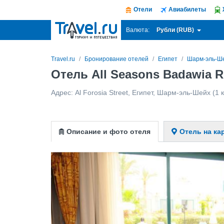
Отели
Авиабилеты
Рубли (RUB)
Валюта:
Travel.ru
Бронирование отелей
Египет
Шарм-эль-Ш
Отель All Seasons Badawia 
Адрес:
Al Forosia Street
,
Египет
,
Шарм-эль-Шейх
(1 
Описание и фото отеля
Отель на ка