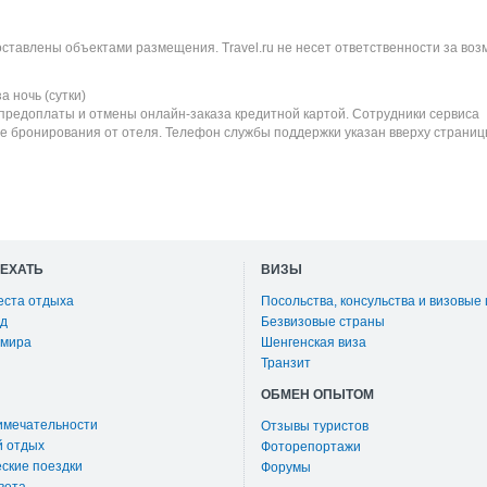
оставлены объектами размещения. Travel.ru не несет ответственности за во
а ночь (сутки)
 предоплаты и отмены онлайн-заказа кредитной картой. Сотрудники сервиса
е бронирования от отеля. Телефон службы поддержки указан вверху страниц
ОЕХАТЬ
ВИЗЫ
еста отдыха
Посольства, консульства и визовые
д
Безвизовые страны
 мира
Шенгенская виза
Транзит
ОБМЕН ОПЫТОМ
имечательности
Отзывы туристов
й отдых
Фоторепортажи
ские поездки
Форумы