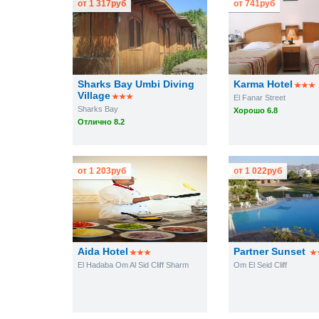
от
1 317
руб
от
741
руб
Sharks Bay Umbi Diving
Karma Hotel
Village
El Fanar Street
Sharks Bay
Хорошо 6.8
Отлично 8.2
от
1 203
руб
от
1 022
руб
Aida Hotel
Partner Sunset
El Hadaba Om Al Sid Cliff Sharm
Om El Seid Cliff