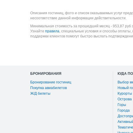
Описания гостиниц, фото и список оказываемых услуг пред
несоответствие данной информации действительности.
Минимальная стоимость за прошедший месяц -
953,87
руб
з
Узнайте
правила
, специальные условия и способы оплаты,
поддержки клиентов помогут быстро выслать подтверждени
БРОНИРОВАНИЯ
КУДА П
Бронирование гостиниц
Выбор м
Покупка авиабилетов
Новый го
Ж/Д билеты
Курорты
Острова
Горы
Города
Достопр
Активны
Тематиче