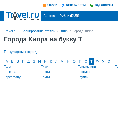
Отели
Авиабилеты
Ж/Д билеты
Рубли (RUB)
Валюта:
Travel.ru
Бронирование отелей
Кипр
Города Кипра
Города Кипра на букву Т
Популярные города
А
Б
В
Г
Д
З
И
Й
К
Л
М
Н
О
П
С
Т
Ф
Х
Э
Тала
Тими
Тримиклини
Т
Телетра
Тохни
Троодос
Терсефану
Тохни
Трулли