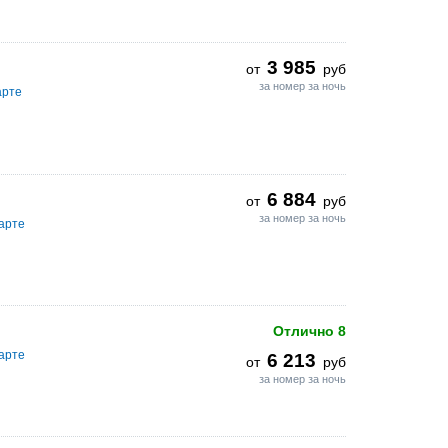
3 985
от
руб
за номер за ночь
арте
6 884
от
руб
за номер за ночь
арте
Отлично
8
арте
6 213
от
руб
за номер за ночь