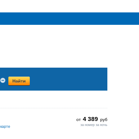
Найти
4 389
от
руб
за номер за ночь
 карте