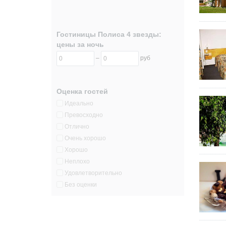
Гостиницы Полиса 4 звезды:
цены за ночь
–
руб
Оценка гостей
Идеально
Превосходно
Отлично
Очень хорошо
Хорошо
Неплохо
Удовлетворительно
Без оценки