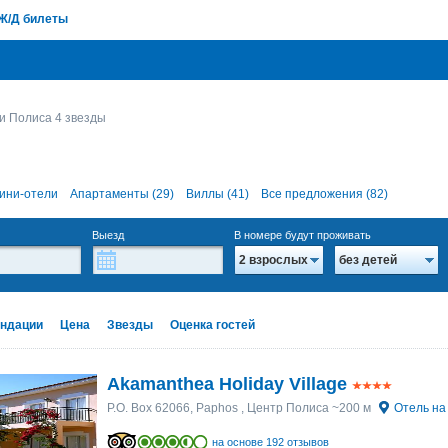
Ж/Д билеты
и Полиса 4 звезды
ини-отели
Апартаменты (29)
Виллы (41)
Все предложения (82)
Выезд
В номере будут проживать
2 взрослых
без детей
ндации
Цена
Звезды
Оценка гостей
Akamanthea Holiday Village
P.O. Box 62066, Paphos
, Центр Полиса ~200 м
Отель на
на основе 192 отзывов