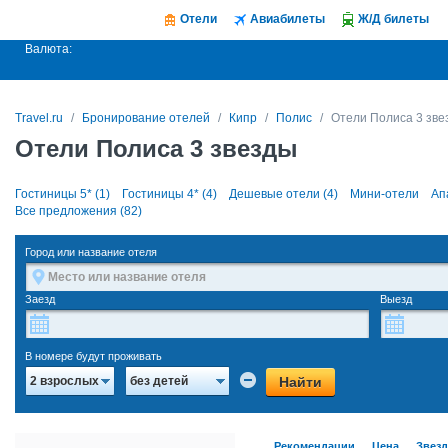
Отели
Авиабилеты
Ж/Д билеты
Валюта:
Travel.ru
Бронирование отелей
Кипр
Полис
Отели Полиса 3 зве
Отели Полиса 3 звезды
Гостиницы 5* (1)
Гостиницы 4* (4)
Дешевые отели (4)
Мини-отели
Ап
Все предложения (82)
Город или название отеля
Заезд
Выезд
В номере будут проживать
Найти
2 взрослых
без детей
Рекомендации
Цена
Звез