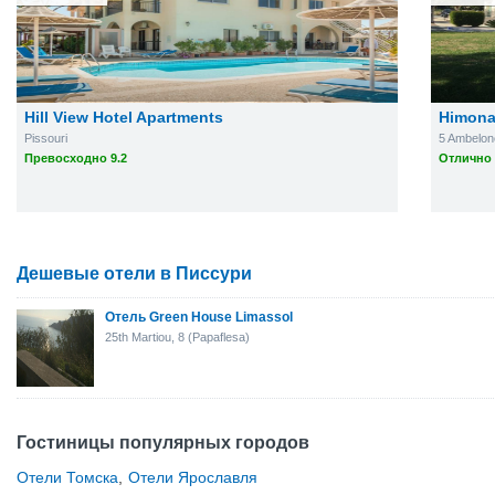
Hill View Hotel Apartments
Himona
Pissouri
5 Ambelone
Превосходно 9.2
Отлично 
Дешевые отели в Писсури
Отель Green House Limassol
25th Martiou, 8 (Papaflesa)
Гостиницы популярных городов
Отели Томска
,
Отели Ярославля