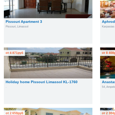
Pissouri Apartment 3
Aphrod
Pissouri, Limassol
Karpasias
от
4 871
руб
от
8 408
Holiday home Pissouri Limassol KL-1760
Anasta
.
54, Ampel
от
2 659
руб
от
2 304