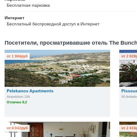
Бесплатная
парковка
Интернет
Бесплатный
беспроводной доступ в Интернет
Посетители, просматривавшие отель The Bunch 
от
1 904
руб
от
2 028
Pelekanos Apartments
Pissou
Ampelohori 19A
90 Ambelo
Отлично 8.2
от
4 042
руб
от
2 416