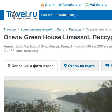
Отели
Авиабилеты
Ж/Д билеты
Рубли (RUB)
Валюта:
Travel.ru
Бронирование отелей
Кипр
Писсури
Отель Green Hous
Отель Green House Limassol, Писсу
Адрес:
25th Martiou, 8 (Papaflesa)
,
Кипр
,
Писсури
(46 км 200 метр
6 ч. 36 мин. пешком)
Описание и фото отеля
Отель на карте