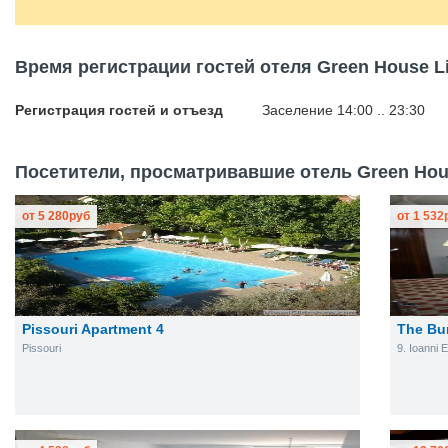
Время регистрации гостей отеля Green House L
Регистрация гостей и отъезд
Заселение 14:00 .. 23:30
Посетители, просматривавшие отель Green Hous
от
5 280
руб
от
1 532
Pissouri Apartment 4
The Bu
Pissouri
9. Ioanni E