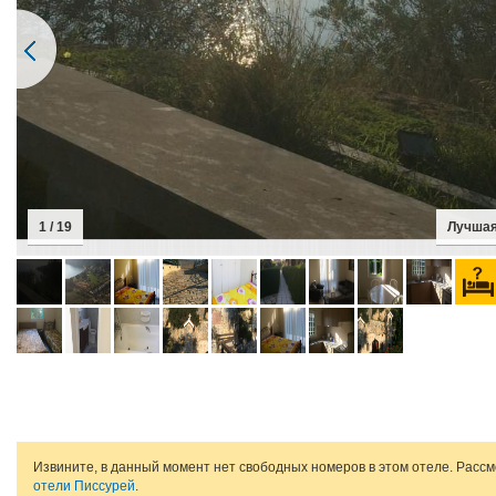
1 / 19
Лучшая
Извините, в данный момент нет свободных номеров в этом отеле. Расс
отели Писсурей
.