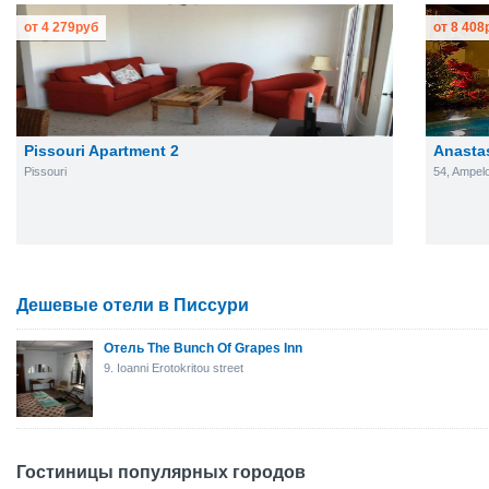
от
4 279
руб
от
8 408
Pissouri Apartment 2
Anasta
Pissouri
54, Ampel
Дешевые отели в Писсури
Отель The Bunch Of Grapes Inn
9. Ioanni Erotokritou street
Гостиницы популярных городов