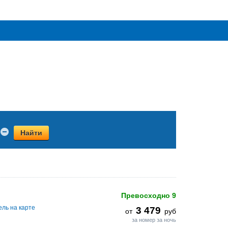
Найти
Превосходно
9
ель на карте
3 479
от
руб
за номер за ночь