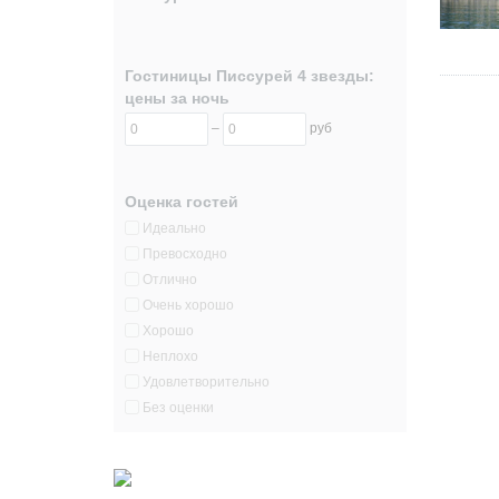
Гостиницы Писсурей 4 звезды:
цены за ночь
–
руб
Оценка гостей
Идеально
Превосходно
Отлично
Очень хорошо
Хорошо
Неплохо
Удовлетворительно
Без оценки