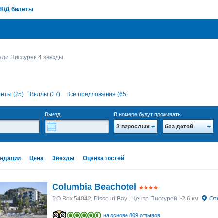
Ж/Д билеты
ели Писсурей 4 звезды
нты (25)
Виллы (37)
Все предложения (65)
Выезд
В номере будут проживать
2 взрослых
без детей
ндации
Цена
Звезды
Оценка гостей
Columbia Beachotel
P.O.Box 54042, Pissouri Bay
, Центр Писсурей ~2.6 км
От
на основе 809 отзывов