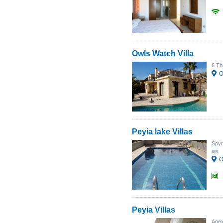
Owls Watch Villa
6 Th
О
Peyia lake Villas
Spyr
км
О
Peyia Villas
Anex