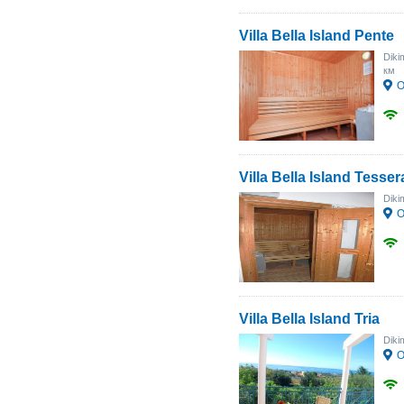
Villa Bella Island Pente
Diki
км
О
Villa Bella Island Tesser
Diki
О
Villa Bella Island Tria
Diki
О