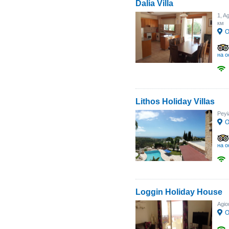
Dalia Villa
1, A
км
О
на о
Lithos Holiday Villas
Peyi
О
на о
Loggin Holiday House
Agio
О