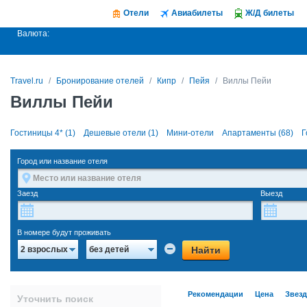
Отели
Авиабилеты
Ж/Д билеты
Валюта:
Travel.ru
Бронирование отелей
Кипр
Пейя
Виллы Пейи
Виллы Пейи
Гостиницы 4* (1)
Дешевые отели (1)
Мини-отели
Апартаменты (68)
Г
Город или название отеля
Заезд
Выезд
В номере будут проживать
Найти
2 взрослых
без детей
Рекомендации
Цена
Звез
Уточнить поиск