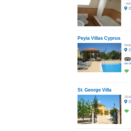
~30
О
Peyia Villas Cyprus
Melet
О
на о
St. George Villa
28 A
О