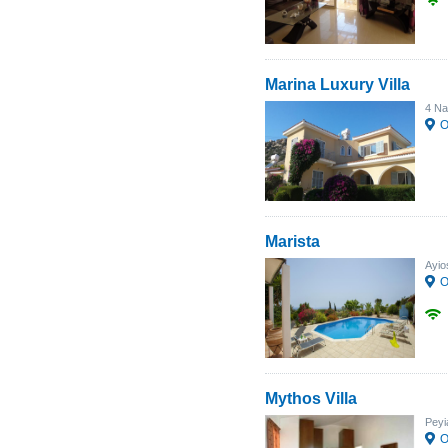
Marina Luxury Villa
4 Na
О
Marista
Ayio
О
Mythos Villa
Peyi
О