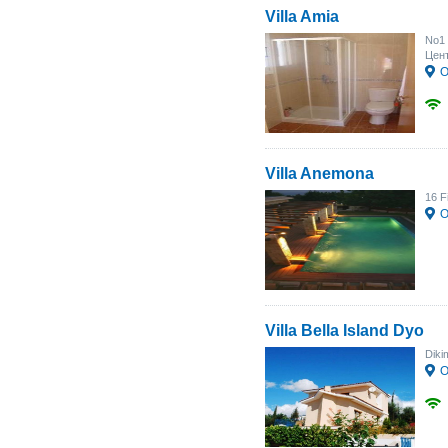
Villa Amia
No1 
Цент
О
Villa Anemona
16 F
О
Villa Bella Island Dyo
Diki
О