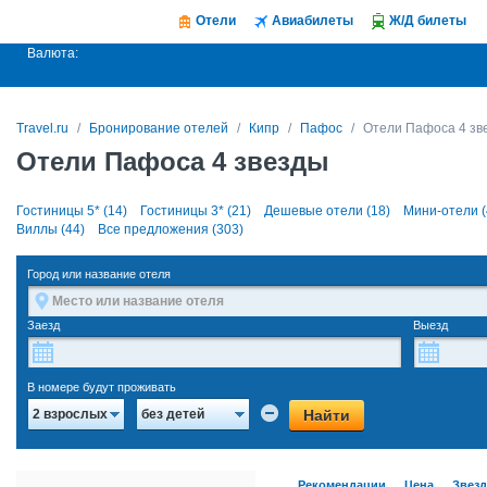
Отели
Авиабилеты
Ж/Д билеты
Валюта:
Travel.ru
Бронирование отелей
Кипр
Пафос
Отели Пафоса 4 зв
Отели Пафоса 4 звезды
Гостиницы 5* (14)
Гостиницы 3* (21)
Дешевые отели (18)
Мини-отели (
Виллы (44)
Все предложения (303)
Город или название отеля
Заезд
Выезд
В номере будут проживать
Найти
2 взрослых
без детей
Рекомендации
Цена
Звез