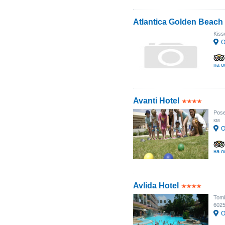
Atlantica Golden Beach
Kiss
О
на о
Avanti Hotel
Pose
км
О
на о
Avlida Hotel
Tomb
602
О