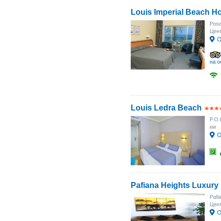
Louis Imperial Beach Ho
Pose
Цент
О
на о
Louis Ledra Beach
P.O.
км
О
Pafiana Heights Luxury
Pafi
Цен
О