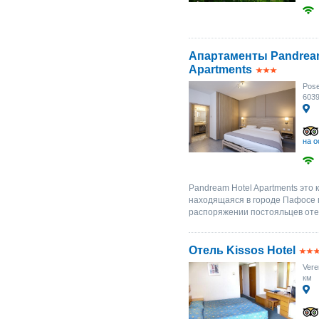
Апартаменты Pandream
Apartments
Pose
603
на о
Pandream Hotel Apartments это
находящаяся в городе Пафосе 
распоряжении постояльцев отеля
Отель Kissos Hotel
Vere
км