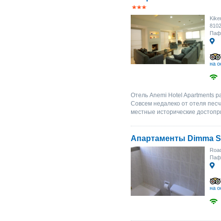
Kike
8102
Паф
на о
Отель Anemi Hotel Apartments 
Совсем недалеко от отеля песч
местные исторические достопр
Апартаменты Dimma S
Road
Паф
на о