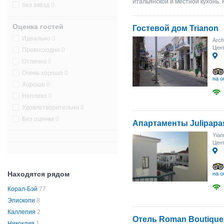
итальянской и местной кухонь. 
без звёзд
0
Оценка гостей
Гостевой дом Trianon
Идеально
0
Arch
Цент
Превосходно
0
Отлично
0
Очень хорошо
0
на о
Хорошо
0
Неплохо
0
Удовлетворительно
0
Без оценки
0
Апартаменты Julipapa
Yian
Цент
Находятся рядом
на о
Корал-Бэй
77
Эпископи
8
Каллепия
2
Отель Roman Boutique 
Никоклия
1