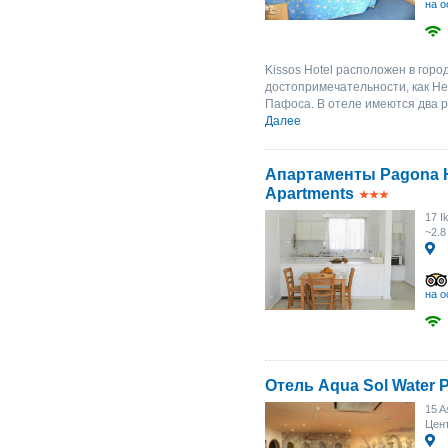
на о
Kissos Hotel расположен в гор
достопримечательности, как Не
Пафоса. В отеле имеются два ре
Далее
Апартаменты Pagona H
Apartments
17 I
~2.8
на о
Отель Aqua Sol Water P
15 A
Цент