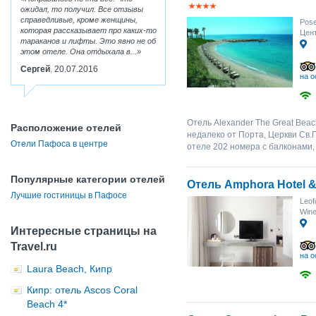
ожидал, то получил. Все отзывы
справедливые, кроме женщины,
Pose
которая рассказывает про каких-то
Цент
тараканов и лифты. Это явно не об
этом отеле. Она отдыхала в...
Сергей
20.07.2016
,
на о
Отель Alexander The Great Beac
Расположение отелей
недалеко от Порта, Церкви Св.
Отели Пафоса в центре
отеле 202 номера с балконами,
Популярные категории отелей
Отель Amphora Hotel &
Лучшие гостиницы в Пафосе
Leof
Wine
Интересные страницы на
Travel.ru
на о
Laura Beach, Кипр
Кипр: отель Ascos Coral
Beach 4*