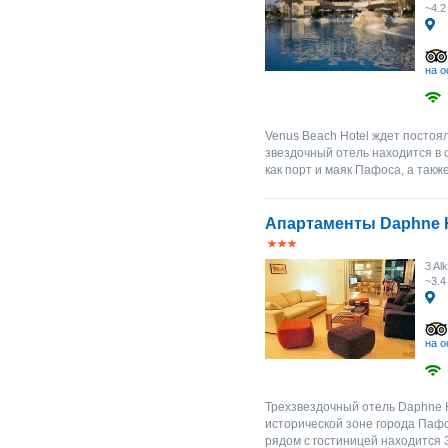
~4.2
на о
Venus Beach Hotel ждет постоял
звездочный отель находится в 
как порт и маяк Пафоса, а такж
Апартаменты Daphne H
3 Al
~3.4
на о
Трехзвездочный отель Daphne H
исторической зоне города Пафо
рядом с гостиницей находится 