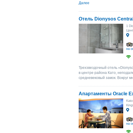
Далее
Отель Dionysos Central
1 Di
Цент
на о
Трехзвездочный отель «Dionyso
в центре района Като, неподале
средневековый замок. Вокруг мн
Апартаменты Oracle Ex
Kato
King
на о