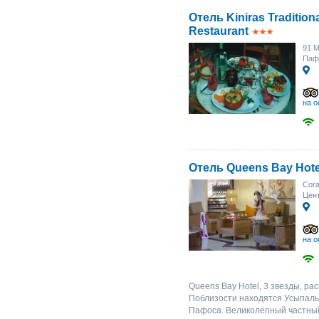
Отель Kiniras Traditiona
Restaurant
91 M
Паф
на о
Отель Queens Bay Hote
Cora
Цент
на о
Queens Bay Hotel, 3 звезды, ра
Поблизости находятся Усыпаль
Пафоса. Великолепный частный