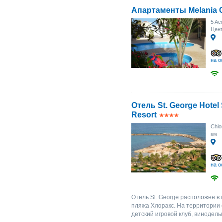
Апартаменты Melania 
5 Ac
Цент
на о
Отель St. George Hotel
Resort
Chlo
км
на о
Отель St. George расположен в
пляжа Хлоракс. На территории 
детский игровой клуб, винодель