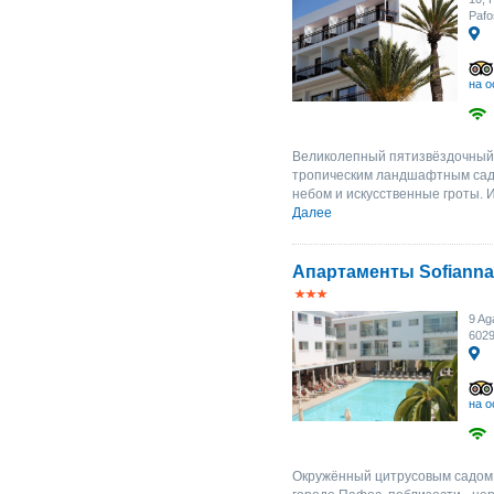
Pafo
на о
Великолепный пятизвёздочный 
тропическим ландшафтным садо
небом и искусственные гроты. 
Далее
Апартаменты Sofianna 
9 Ag
602
на о
Окружённый цитрусовым садом о