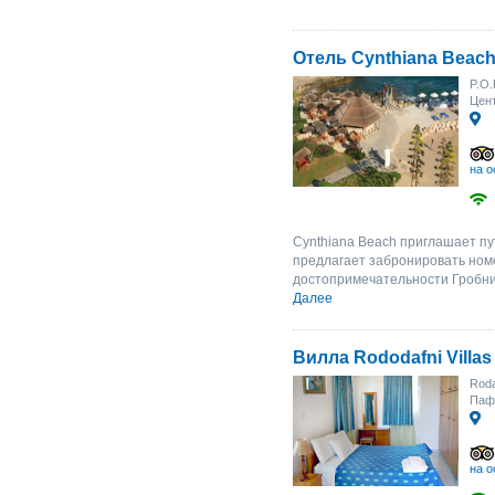
Отель Cynthiana Beac
P.O.
Цент
на о
Cynthiana Beach приглашает п
предлагает забронировать ном
достопримечательности Гробниц
Далее
Вилла Rododafni Villas
Roda
Паф
на о