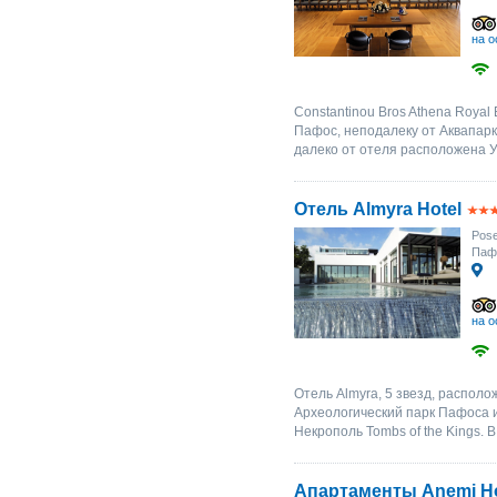
на о
Constantinou Bros Athena Royal
Пафос, неподалеку от Аквапарк
далеко от отеля расположена У
Отель Almyra Hotel
Pose
Паф
на о
Отель Almyra, 5 звезд, распол
Археологический парк Пафоса 
Некрополь Tombs of the Kings. 
Апартаменты Anemi Ho