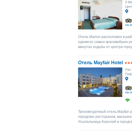
9 Ma
Цент
на о
Отель Marion расположен в ра
одним из самых красивейших ре
минутах ходьбы от центра город
Отель Mayfair Hotel
Pari
Паф
на о
Трехзвездочный отель Mayfair 
городских ресторанов, магазин
Усыпальница Королей и городско