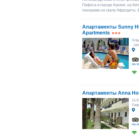
Пафоса в городе Куклия, на Ки
панорама на скалу Афродиты. В
Апартаменты Sunny Hil
Apartments
Grig
, Це
на о
Апартаменты Anna Hot
15 E
Паф
на о