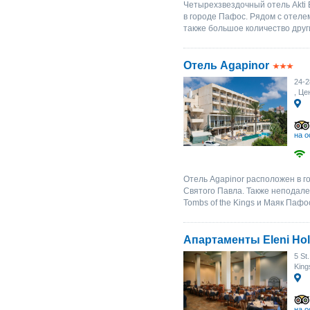
Четырехзвездочный отель Akti B
в городе Пафос. Рядом с отел
также большое количество друг
Отель Agapinor
24-
, Це
на о
Отель Agapinor расположен в 
Святого Павла. Также неподал
Tombs of the Kings и Маяк Пафо
Апартаменты Eleni Holi
5 St
King
на о