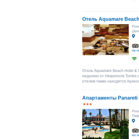
Отель Aquamare Beach
Pose
Цент
на о
Отель Aquamare Beach Hotel & 
недалеко от Некрополя Tombs of
отелем также находятся Археол
Апартаменты Panareti 
Pose
Паф
на о