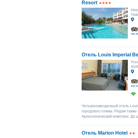
Resort
Klei
Паф
на о
Отель Louis Imperial B
Pose
602
на о
Четырехзвездочный отель Louis
городского пляжа. Рядом такж
Археологический комплекс. До ц
Отель Marion Hotel