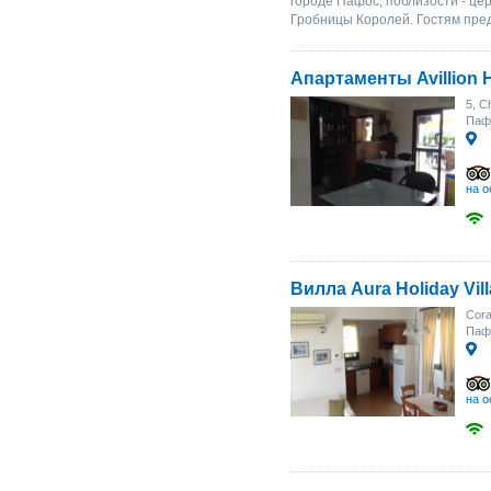
городе Пафос, поблизости - це
Гробницы Королей. Гостям пре
Апартаменты Avillion 
5, C
Паф
на о
Вилла Aura Holiday Vil
Cora
Паф
на о