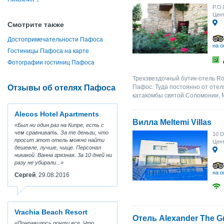
P.O.
Цент
Смотрите также
Достопримечательности Пафоса
на о
Гостиницы Пафоса на карте
Фотографии гостиниц Пафоса
Трехзвездочный бутик-отель Ro
Отзывы об отелях Пафоса
Пафос. Туда постоянно от отел
катакомбы святой Соломонии, М
Alecos Hotel Apartments
Вилла Meltemi Villas
Был ни один раз на Кипре, есть с
чем сравнивать. За те деньги, что
10 D
просит этот отель можно найти
Цент
дешевле, лучше, чище. Персонал
никакой. Ванна грязная. 3а 10 дней ни
разу не убирали...
на о
Сергей
29.08.2016
,
Vrachia Beach Resort
Отель Alexander The Gr
Понравилось почти все. Что