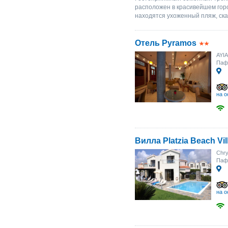
расположен в красивейшем гор
находятся ухоженный пляж, ска
Отель Pyramos
AYIA
Паф
на о
Вилла Platzia Beach Vil
Chry
Паф
на о