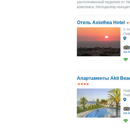
расположенный недалеко от Нек
комплекса. Неподалеку находитс
Отель Axiothea Hotel
2, Iv
Паф
на о
Апартаменты Akti Beac
Hadj
Паф
на о