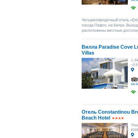
Четырехзвездочный отель «Elen
города Пафос, на Кипре. Выхо
расположены местные достопри
Вилла Paradise Cove L
Villas
1, E
~3.9
на о
Отель Constantinou Br
Beach Hotel
Thea
601