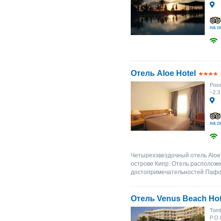
на о
Отель Aloe Hotel
Pos
~2.3
на о
Четырехзвездочный отель Aloe 
острове Кипр. Отель расположе
достопримечательностей Пафоса
Отель Venus Beach Hot
Tomb
P.O.