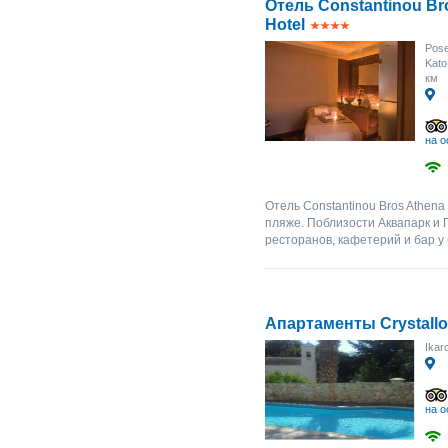
Отель Constantinou Br
Hotel
Pose
Kato
км
на о
Отель Constantinou Bros Athena
пляже. Поблизости Аквапарк и 
ресторанов, кафетерий и бар у 
Апартаменты Crystallo
Ikar
на о