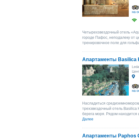
на о
Четырехзвездочный отель «Aqua
городе Пафос, неподалеку от 
тренировочное поле для гольфа 
Апартаменты Basilica 
Leda
Цент
на о
Насладиться средиземноморск
трехзвездочный отель Basilica H
берега моря. Рядом находится ц
Далее
Апартаменты Paphos G