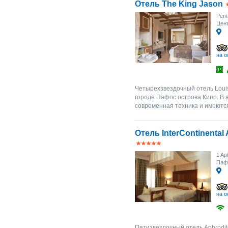
Отель The King Jason
Pent
Цент
на о
Четырехзвездочный отель Louis
городе Пафос острова Кипр. В 
современная техника и имеютс
Отель InterContinental 
1 Ap
Паф
на о
Пятизвездочный отель Aphrodite