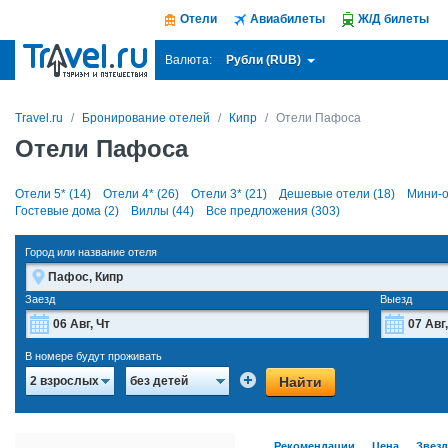
Отели
Авиабилеты
Ж/Д билеты
Рубли (RUB)
Валюта:
Travel.ru
Бронирование отелей
Кипр
Отели Пафоса
Отели Пафоса
Отели 5* (14)
Отели 4* (26)
Отели 3* (21)
Дешевые отели (18)
Мини-о
Гостевые дома (2)
Виллы (44)
Все предложения (303)
Город или название отеля
Заезд
Выезд
Август
2026
В номере будут проживать
Пн
Вт
Ср
Чт
Пт
Сб
Вс
Пн
Найти
2 взрослых
без детей
27
28
29
30
31
1
2
27
3
4
5
6
7
8
9
3
Рекомендации
Цена
Звез