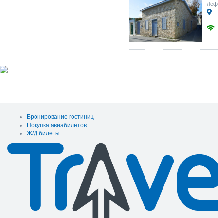
Леф
Бронирование гостиниц
Покупка авиабилетов
Ж/Д билеты