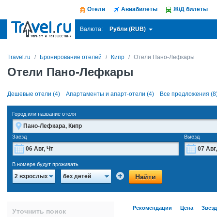
Отели
Авиабилеты
Ж/Д билеты
Рубли (RUB)
Валюта:
Travel.ru
Бронирование отелей
Кипр
Отели Пано-Лефкары
Отели Пано-Лефкары
Дешевые отели (4)
Апартаменты и апарт-отели (4)
Все предложения (8
Город или название отеля
Заезд
Выезд
Август
2026
В номере будут проживать
Пн
Вт
Ср
Чт
Пт
Сб
Вс
Пн
Найти
2 взрослых
без детей
27
28
29
30
31
1
2
27
3
4
5
6
7
8
9
3
Рекомендации
Цена
Звез
Уточнить поиск
10
11
12
13
14
15
16
10