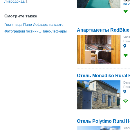
Литродонда
1
на о
Смотрите также
Гостиницы Пано-Лефкары на карте
Апартаменты RedBlue
Фотографии гостиниц Пано-Лефкары
Vasil
Пан
Отель Monadiko Rural
Dana
Пан
Отель Polytimo Rural 
Yian