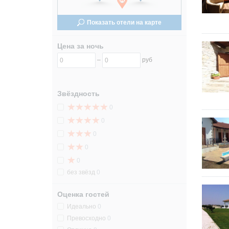
24
24
Показать отели на карте
31
31
Цена за ночь
–
руб
Звёздность
0
0
0
0
0
без звёзд
0
Оценка гостей
Идеально
0
Превосходно
0