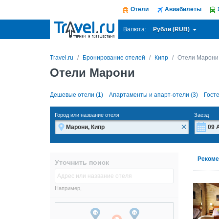
Отели
Авиабилеты
Рубли (RUB)
Валюта:
Travel.ru
Бронирование отелей
Кипр
Отели Марони
Отели Марони
Дешевые отели (1)
Апартаменты и апарт-отели (3)
Госте
Город или название отеля
Заезд
×
Пн
Пн
Рекоме
Уточнить поиск
27
27
3
3
Например,
10
10
17
17