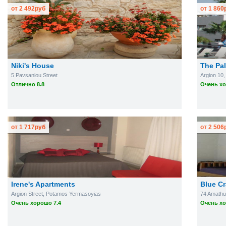
от
2 492
руб
от
1 860
Niki's House
The Pa
5 Pavsaniou Street
Argion 10
Отлично 8.8
Очень хо
от
1 717
руб
от
2 506
Irene's Apartments
Blue Cr
Argion Street, Potamos Yermasoyias
74 Amathu
Очень хорошо 7.4
Очень хо