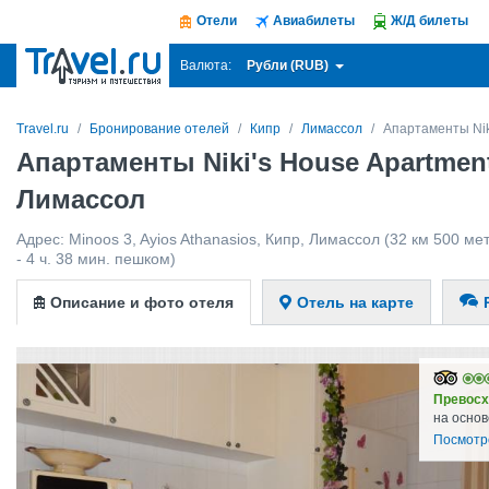
Отели
Авиабилеты
Ж/Д билеты
Рубли (RUB)
Валюта:
Travel.ru
Бронирование отелей
Кипр
Лимассол
Апартаменты Nik
Апартаменты Niki's House Apartmen
Лимассол
Адрес:
Minoos 3, Ayios Athanasios
,
Кипр
,
Лимассол
(32 км 500 мет
- 4 ч. 38 мин. пешком)
Описание и фото отеля
Отель на карте
Превосх
на основ
Посмотр