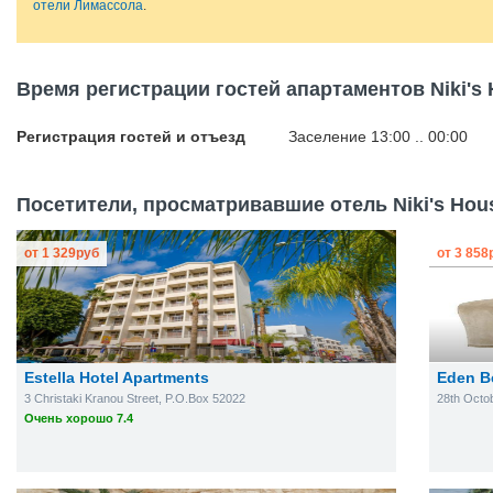
отели Лимассола
.
Время регистрации гостей апартаментов Niki's 
Регистрация гостей и отъезд
Заселение 13:00 .. 00:00
Посетители, просматривавшие отель Niki's Hous
от
1 329
руб
от
3 858
Estella Hotel Apartments
Eden B
3 Christaki Kranou Street, P.O.Box 52022
28th Octob
Очень хорошо 7.4