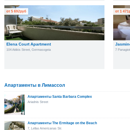
от
5 692
руб
от
1 471
Elena Court Apartment
Jasmin
104 Attikis Street, Germasogeia
7 Panagio
Апартаменты в Лимассол
Апартаменты Santa Barbara Complex
Ariadnis Street
Апартаменты The Ermitage on the Beach
7, Lellas Americanas Str.