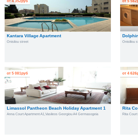
от
4 352
руб
от
5 582
Kantara Village Apartment
Dolphin
Onisilou street
Onisillou 
от
5 081
руб
от
4 626
Limassol Pantheon Beach Holiday Apartment 1
Rita Co
Anna Court Apartment A1,Vasileos Georgiou A4 Germasogeia
Rita Cour