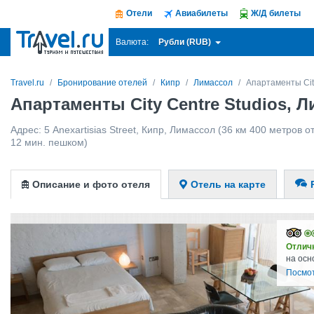
Отели
Авиабилеты
Ж/Д билеты
Рубли (RUB)
Валюта:
Travel.ru
Бронирование отелей
Кипр
Лимассол
Апартаменты City
Апартаменты City Centre Studios, 
Адрес:
5 Anexartisias Street
,
Кипр
,
Лимассол
(36 км 400 метров от 
12 мин. пешком)
Описание и фото отеля
Отель на карте
Отлич
на осн
Посмо