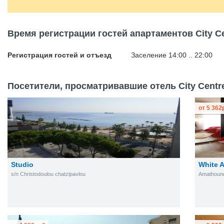
Время регистрации гостей апартаментов City Ce
Регистрация гостей и отъезд
Заселение 14:00 .. 22:00
Посетители, просматривавшие отель City Centre
от
5 362
Studio
White 
s/n Christodoulou chatzipavlou
Amathound