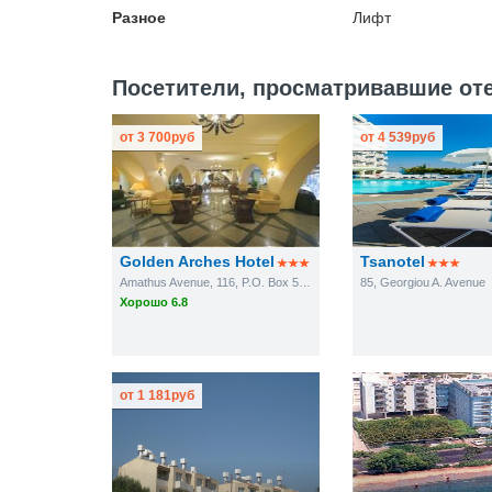
Разное
Лифт
Посетители, просматривавшие отел
от
3 700
руб
от
4 539
руб
Golden Arches Hotel
Tsanotel
Amathus Avenue, 116, P.O. Box 54104
85, Georgiou A. Avenue
Хорошо 6.8
от
1 181
руб