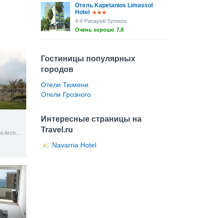
Отель Kapetanios Limassol
Hotel
4-6 Panayioti Symeou
Очень хорошо
7.8
Гостиницы популярных
городов
Отели Тюмени
Отели Грозного
Интересные страницы на
Travel.ru
Amathountos Avenue, White Arches Court, Block I, 2 floor, Apr. No. 250
Navarria Hotel