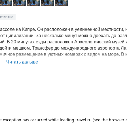
есплатно
ссоле на Кипре. Он расположен в уединенной местности, 
 от цивилизации. За несколько минут можно доехать до раз
ий. В 20 минутах езды расположен Археологический музей 
 дойти мешком. Трансфер до международного аэропорта Ла
номичное размещение в уютных номерах с видом на море. В
 отдельная ванная комната. В стоимость проживания включ
Читать дальше
акже работает бар. Для отдыха гостей имеются открытый ба
л. Для детей работают игровая комната и отдельный бассей