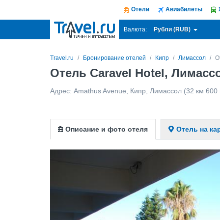
Отели
Авиабилеты
Рубли (RUB)
Валюта:
Travel.ru
Бронирование отелей
Кипр
Лимассол
О
Отель Caravel Hotel, Лимас
Адрес:
Amathus Avenue
,
Кипр
,
Лимассол
(32 км 600 
Описание и фото отеля
Отель на ка