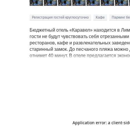
Регистрация гостей круглосуточно
Кафе
Паркинг б
Бюджетный отель «Каравел» находится в Лима
гости не будут чувствовать себя отрезанными
ресторанов, кафе и развлекательных заведен
старинный замок. До песчаного пляжа можно
отнимет 40 минут. В отеле предлагается эко
установлен кондиционер и холодильник, есть
трехразовое питание в местном ресторане. Т
терраса с шезлонгами и зонтиками, видео-хол
Можно воспользоваться услугами нянь.