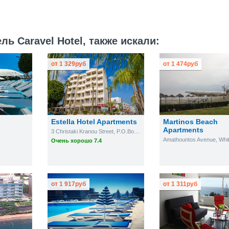
ь Caravel Hotel, также искали:
от
1 329
руб
от
1 474
руб
Estella Hotel Apartments
Martinos Beach
Apartments
3 Christaki Kranou Street, P.O.Box 52022
Очень хорошо 7.4
от
1 917
руб
от
1 311
руб