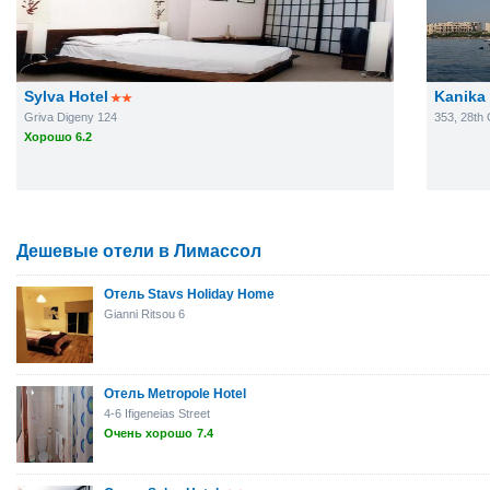
Sylva Hotel
Kanika
Griva Digeny 124
353, 28th 
Хорошо 6.2
Дешевые отели в Лимассол
Отель Stavs Holiday Home
Gianni Ritsou 6
Отель Metropole Hotel
4-6 Ifigeneias Street
Очень хорошо
7.4