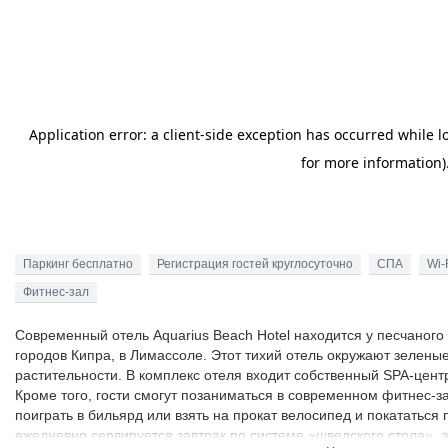
Паркинг бесплатно
Регистрация гостей круглосуточно
СПА
Wi-
Фитнес-зал
Современный отель Aquarius Beach Hotel находится у песчаного
городов Кипра, в Лимассоле. Этот тихий отель окружают зелен
растительности. В комплекс отеля входит собственный SPA-цент
Кроме того, гости смогут позаниматься в современном фитнес-за
поиграть в бильярд или взять на прокат велосипед и покататься 
ежедневно сервируется завтрак по системе «шведского стола»,