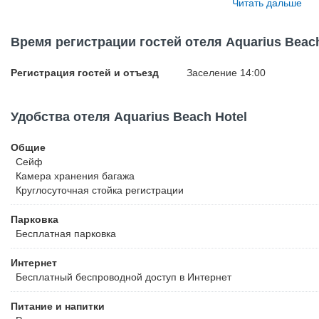
Читать дальше
и коктейлей. Номерной фонд Aquarius Beach Hotel составляют 
с индивидуальными меблированными балконами. Из панорамных
завораживающий вид на горы Кипра или Средиземное море. Каж
Время регистрации гостей отеля Aquarius Beach
холодильником и собственным сейфом, в отдельных ванных ком
гости смогут бесплатно воспользоваться охраняемой парковкой 
Регистрация гостей и отъезд
Заселение 14:00
точки доступа Wi-Fi.
Удобства отеля Aquarius Beach Hotel
Общие
Сейф
Камера хранения багажа
Круглосуточная стойка регистрации
Парковка
Бесплатная
парковка
Интернет
Бесплатный
беспроводной доступ в Интернет
Питание и напитки