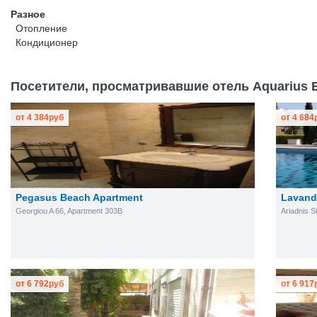
Разное
Отопление
Кондиционер
Посетители, просматривавшие отель Aquarius Be
от
4 384
руб
от
4 684
Pegasus Beach Apartment
Lavand
Georgiou A 66, Apartment 303B
Ariadnis S
от
6 792
руб
от
6 917