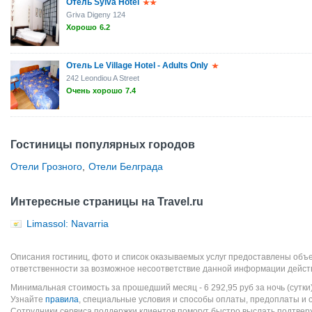
Отель Sylva Hotel
Griva Digeny 124
Хорошо
6.2
Отель Le Village Hotel - Adults Only
242 Leondiou A Street
Очень хорошо
7.4
Гостиницы популярных городов
Отели Грозного
,
Отели Белграда
Интересные страницы на Travel.ru
Limassol: Navarria
Описания гостиниц, фото и список оказываемых услуг предоставлены объе
ответственности за возможное несоответствие данной информации дейст
Минимальная стоимость за прошедший месяц -
6 292,95
руб
за ночь (сутки
Узнайте
правила
, специальные условия и способы оплаты, предоплаты и 
Сотрудники сервиса поддержки клиентов помогут быстро выслать подтве