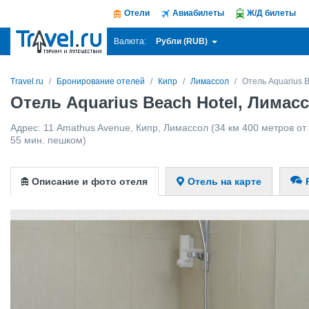
Отели
Авиабилеты
Ж/Д билеты
Рубли (RUB)
Валюта:
Travel.ru
Бронирование отелей
Кипр
Лимассол
Отель Aquarius B
Отель Aquarius Beach Hotel, Лимас
Адрес:
11 Amathus Avenue
,
Кипр
,
Лимассол
(34 км 400 метров от 
55 мин. пешком)
Описание и фото отеля
Отель на карте