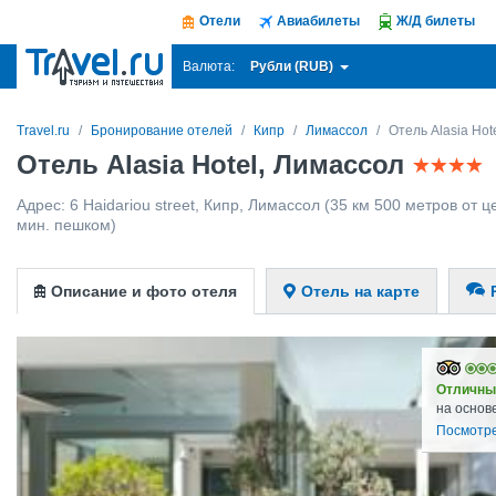
Отели
Авиабилеты
Ж/Д билеты
Рубли (RUB)
Валюта:
Travel.ru
Бронирование отелей
Кипр
Лимассол
Отель Alasia Hot
Отель Alasia Hotel, Лимассол
Адрес:
6 Haidariou street
,
Кипр
,
Лимассол
(35 км 500 метров от це
мин. пешком)
Описание и фото отеля
Отель на карте
Отличны
на основ
Посмотре