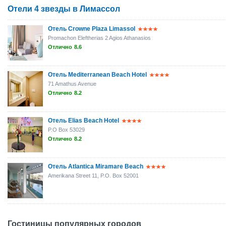
Отели 4 звезды в Лимассол
Отель Crowne Plaza Limassol
Promachon Eleftherias 2 Agios Athanasios
Отлично
8.6
Отель Mediterranean Beach Hotel
71 Amathus Avenue
Отлично
8.2
Отель Elias Beach Hotel
P.O Box 53029
Отлично
8.2
Отель Atlantica Miramare Beach
Amerikana Street 11, P.O. Box 52001
Гостиницы популярных городов