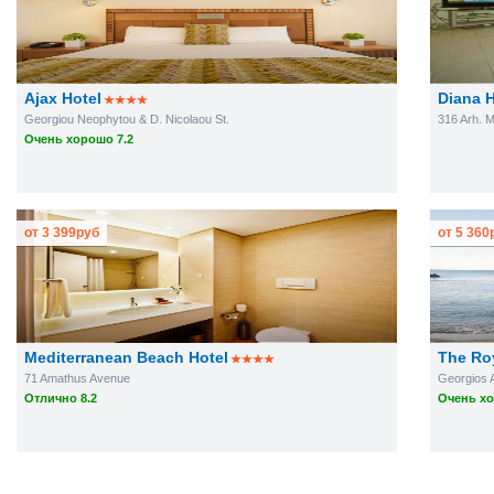
Ajax Hotel
Diana 
Georgiou Neophytou & D. Nicolaou St.
316 Arh. M
Очень хорошо 7.2
от
3 399
руб
от
5 360
Mediterranean Beach Hotel
The Roy
71 Amathus Avenue
Georgios 
Отлично 8.2
Очень хо