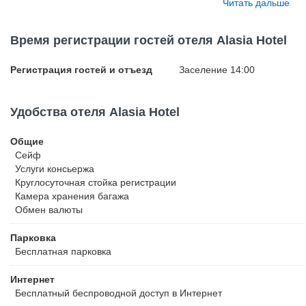
Читать дальше
спутниковыми каналами и гостиной зоной. Кроме того в номерах
чайник и ванные комнаты с бесплатными банно-гигиеническими
оборудована ванными с гидромассажем. Современный бар Polo 
Время регистрации гостей отеля Alasia Hotel
шампанское и различные снэки. В ресторане для гостей готовят
карту вин. По утрам для гостей накрывают завтрак в лаундже и в
Регистрация гостей и отъезд
Заселение 14:00
сервируют на открытой террасе. В спа-центре предлагается пос
парной, джакузи и нового тренажерного зала. Пляж расположен о
доступности от отеля размещается большой торговый центр Лим
Удобства отеля Alasia Hotel
отеля находятся портовые пристани для катеров и яхт Лимассол
аэропорта Пафоса. Для гостей отеля предоставляются бесплатн
Общие
Сейф
Услуги консьержа
Круглосуточная стойка регистрации
Камера хранения багажа
Обмен валюты
Парковка
Бесплатная
парковка
Интернет
Бесплатный
беспроводной доступ в Интернет