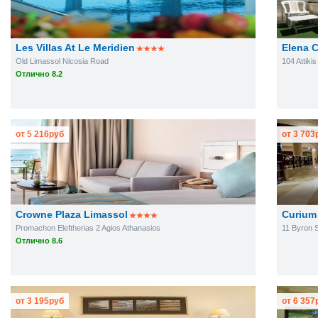
Les Villas At Le Meridien
Elena 
Old Limassol Nicosia Road
104 Attiki
Отлично 8.2
от
5 216
руб
от
3 703
Crowne Plaza Limassol
Curium 
Promachon Eleftherias 2 Agios Athanasios
11 Byron S
Отлично 8.6
от
3 195
руб
от
6 357