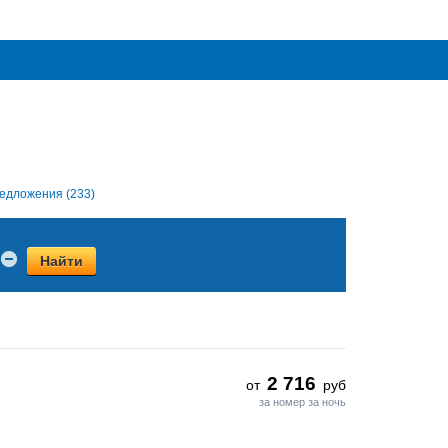
едложения (233)
Найти
2 716
от
руб
за номер за ночь