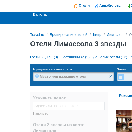
Отели
Авиабилеты
Валюта:
Travel.ru
Бронирование отелей
Кипр
Лимассол
О
Отели Лимассола 3 звезды
Гостиницы 5* (8)
Гостиницы 4* (9)
Дешевые отели (13)
Город или название отеля
Заезд
×
Рекоме
Уточнить поиск
Например
Отели 3 звезды на карте
Лимассола