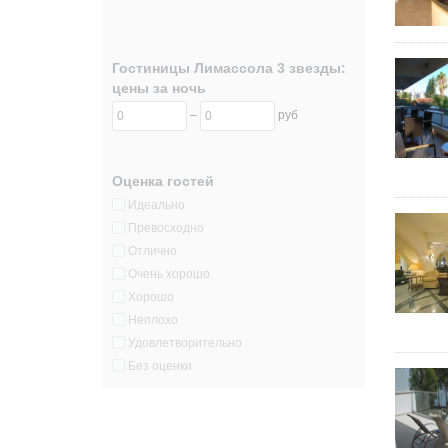
Гостиницы Лимассола 3 звезды:
цены за ночь
–
руб
Оценка гостей
Идеально
Превосходно
Отлично
Очень хорошо
Хорошо
Неплохо
Удовлетворительно
Без оценки