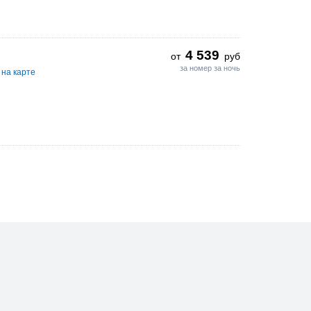
4 539
от
руб
за номер за ночь
 на карте