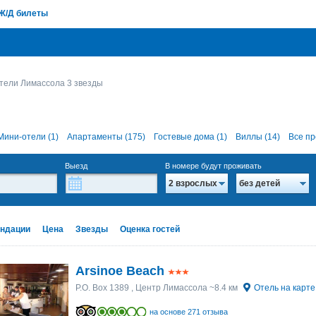
Ж/Д билеты
тели Лимассола 3 звезды
Мини-отели (1)
Апартаменты (175)
Гостевые дома (1)
Виллы (14)
Все пр
Выезд
В номере будут проживать
2 взрослых
без детей
ндации
Цена
Звезды
Оценка гостей
Arsinoe Beach
P.O. Box 1389
, Центр Лимассола ~8.4 км
Отель на карте
на основе 271 отзыва