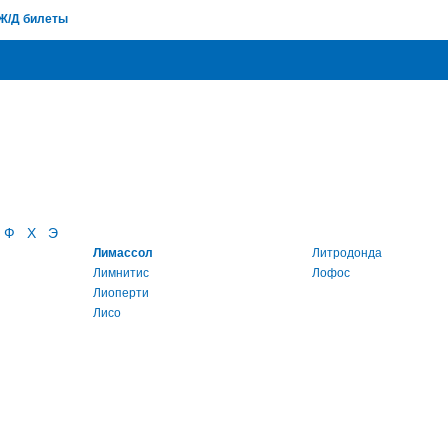
Ж/Д билеты
Ф
Х
Э
Лимассол
Литродонда
Лимнитис
Лофос
Лиоперти
Лисо