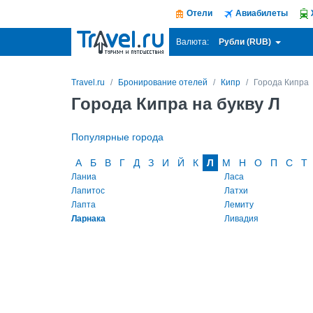
Отели
Авиабилеты
Рубли (RUB)
Валюта:
Travel.ru
Бронирование отелей
Кипр
Города Кипра
Города Кипра на букву Л
Популярные города
А
Б
В
Г
Д
З
И
Й
К
Л
М
Н
О
П
С
Т
Ланиа
Ласа
Лапитос
Латхи
Лапта
Лемиту
Ларнака
Ливадия