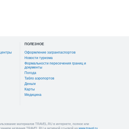
ПОЛЕЗНОЕ
 центры
Оформление загранпаспортов
Новости туризма
Формальности пересечения границ и
документы
Погода
Табло аэропортов
Деньги
Карты
Медицина
льзование материалов TRAVEL.RU в интернете, полное или
казанием названия TRAVEL.RU и активной ссылкой на
www.travel.ru
,