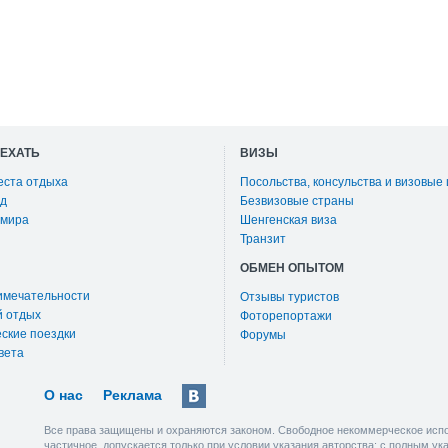
ОЕХАТЬ
ВИЗЫ
еста отдыха
Посольства, консульства и визовые
д
Безвизовые страны
 мира
Шенгенская виза
Транзит
ОБМЕН ОПЫТОМ
имечательности
Отзывы туристов
й отдых
Фоторепортажи
ские поездки
Форумы
вета
О нас
Реклама
Все права защищены и охраняются законом. Свободное некоммерческое испо
частичное, допускается только при условии указания авторства: с полным у