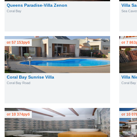
Queens Paradise-Villa Zenon
Villa S
Coral Bay
Sea Cave
от
57 153
руб
от
7 863
Coral Bay Sunrise Villa
Villa N
Coral Bay Road
Coral Bay
от
10 374
руб
от
10 07