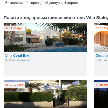
Бесплатный
беспроводной доступ в Интернет
Посетители, просматривавшие отель Villa Stalo,
от
11 326
руб
от
9 141
Villa Coral Bay
Coralli
92 Coral Bay Avenue
Coral Bay
от
12 170
руб
от
10 59