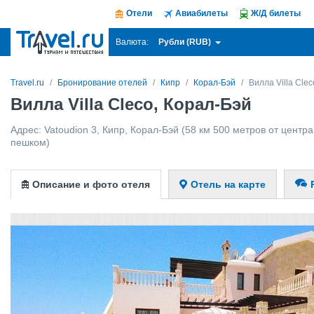
Отели
Авиабилеты
Ж/Д билеты
Рубли (RUB)
Валюта:
Travel.ru
Бронирование отелей
Кипр
Корал-Бэй
Вилла Villa Clec
Вилла Villa Cleco, Корал-Бэй
Адрес:
Vatoudion 3
,
Кипр
,
Корал-Бэй
(58 км 500 метров от центра 
пешком)
Описание и фото отеля
Отель на карте