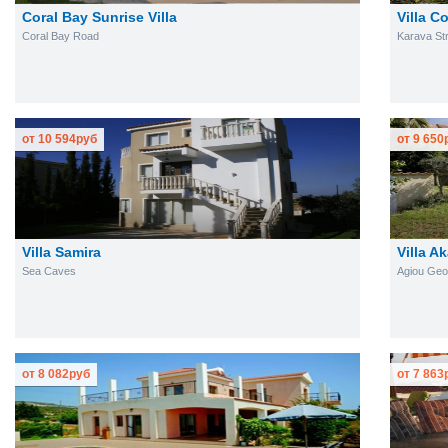
Coral Bay Sunrise Villa
Villa C
Coral Bay Road
Karava Str
от
10 594
руб
от
9 650
Villa Samira
Villa A
Sea Caves
Agiou Geo
от
8 082
руб
от
7 863