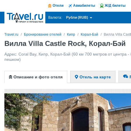
Отели
Авиабилеты
Ж/Д билеты
Рубли (RUB)
Валюта:
Travel.ru
Бронирование отелей
Кипр
Корал-Бэй
Вилла Villa Cast
Вилла Villa Castle Rock, Корал-Бэй
Адрес:
Coral Bay
,
Кипр
,
Корал-Бэй
(60 км 700 метров от центра - 
пешком)
Описание и фото отеля
Отель на карте