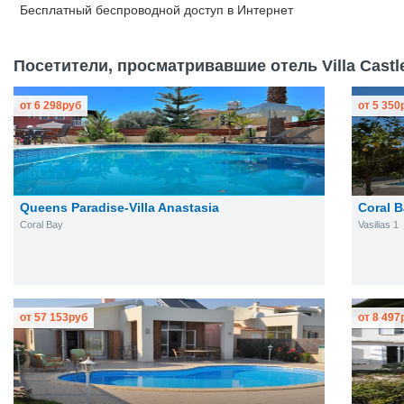
Бесплатный
беспроводной доступ в Интернет
Посетители, просматривавшие отель Villa Castle
от
6 298
руб
от
5 350
Queens Paradise-Villa Anastasia
Coral B
Coral Bay
Vasilias 1
от
57 153
руб
от
8 497