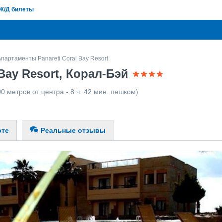
Ж/Д билеты
Апартаменты Panareti Coral Bay Resort
Bay Resort, Корал-Бэй
0 метров от центра - 8 ч. 42 мин. пешком)
рте
Реальные отзывы