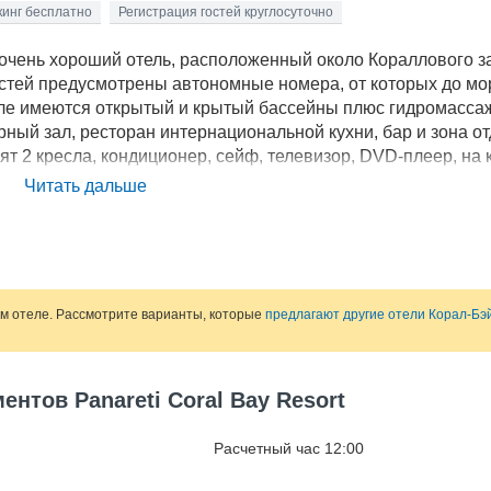
инг бесплатно
Регистрация гостей круглосуточно
й очень хороший отель, расположенный около Кораллового з
остей предусмотрены автономные номера, от которых до мо
теле имеются открытый и крытый бассейны плюс гидромасса
ный зал, ресторан интернациональной кухни, бар и зона о
ят 2 кресла, кондиционер, сейф, телевизор, DVD-плеер, на 
оволновка и холодильник.
Читать дальше
ом отеле. Рассмотрите варианты, которые
предлагают другие отели Корал-Бэ
ентов Panareti Coral Bay Resort
Расчетный час 12:00