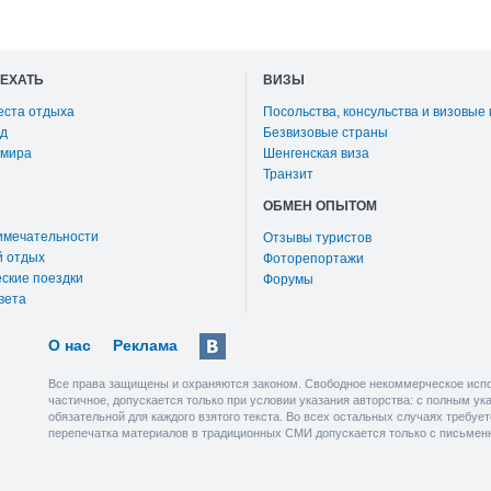
ОЕХАТЬ
ВИЗЫ
еста отдыха
Посольства, консульства и визовые
д
Безвизовые страны
 мира
Шенгенская виза
Транзит
ОБМЕН ОПЫТОМ
имечательности
Отзывы туристов
й отдых
Фоторепортажи
ские поездки
Форумы
вета
О нас
Реклама
Все права защищены и охраняются законом. Свободное некоммерческое испо
частичное, допускается только при условии указания авторства: с полным у
обязательной для каждого взятого текста. Во всех остальных случаях требу
перепечатка материалов в традиционных СМИ допускается только с письмен