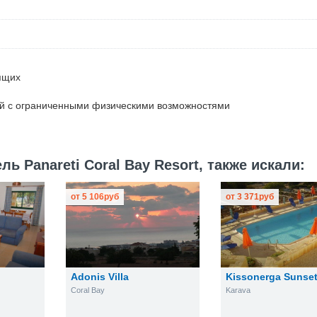
ящих
ей с ограниченными физическими возможностями
ь Panareti Coral Bay Resort, также искали:
от
5 106
руб
от
3 371
руб
Adonis Villa
Kissonerga Sunse
Coral Bay
Karava