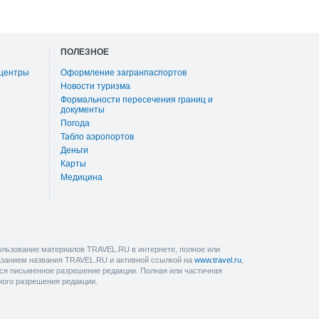
ПОЛЕЗНОЕ
 центры
Оформление загранпаспортов
Новости туризма
Формальности пересечения границ и
документы
Погода
Табло аэропортов
Деньги
Карты
Медицина
льзование материалов TRAVEL.RU в интернете, полное или
казанием названия TRAVEL.RU и активной ссылкой на
www.travel.ru
,
ется письменное разрешение редакции. Полная или частичная
ного разрешения редакции.