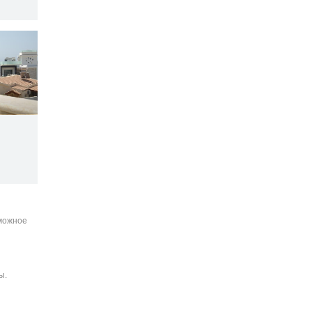
зможное
ы.