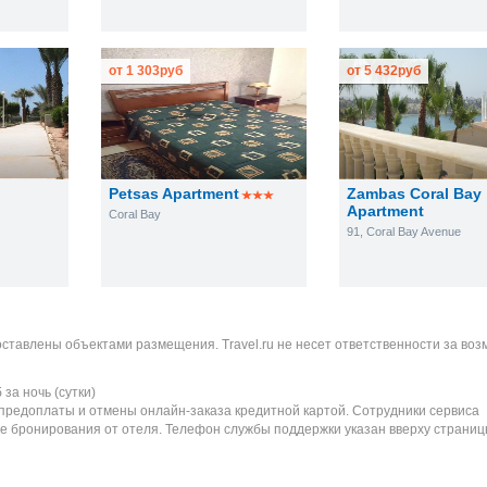
от
1 303
руб
от
5 432
руб
Petsas Apartment
Zambas Coral Bay
Apartment
Coral Bay
91, Coral Bay Avenue
оставлены объектами размещения. Travel.ru не несет ответственности за во
б
за ночь (сутки)
 предоплаты и отмены онлайн-заказа кредитной картой. Сотрудники сервиса
е бронирования от отеля. Телефон службы поддержки указан вверху страниц