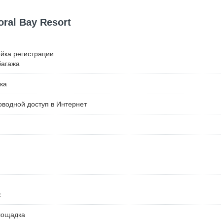
ral Bay Resort
ойка регистрации
багажа
ка
водной доступ в Интернет
с
лощадка