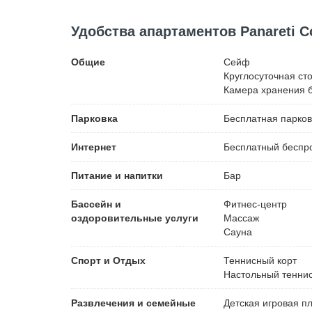
Удобства апартаментов Panareti Co
Общие
Сейф
Круглосуточная ст
Камера хранения 
Парковка
Бесплатная
парков
Интернет
Бесплатный
беспро
Питание и напитки
Бар
Бассейн и
Фитнес-центр
оздоровительные услуги
Массаж
Сауна
Спорт и Отдых
Теннисный корт
Настольный тенни
Развлечения и семейные
Детская игровая п