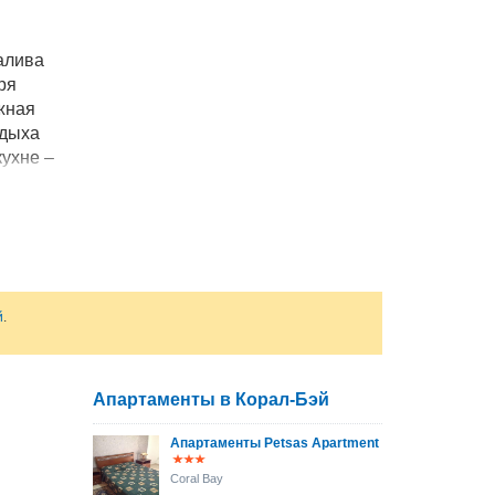
алива
ря
жная
тдыха
кухне –
й
.
Апартаменты в Корал-Бэй
Апартаменты Petsas Apartment
Coral Bay