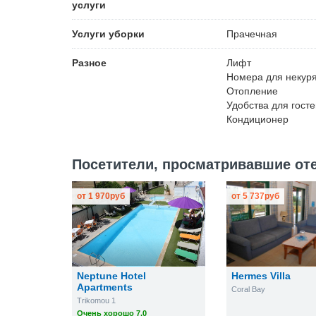
услуги
Услуги уборки
Прачечная
Разное
Лифт
Номера для некур
Отопление
Удобства для гост
Кондиционер
Посетители, просматривавшие отел
от
1 970
руб
от
5 737
руб
Neptune Hotel
Hermes Villa
Apartments
Coral Bay
Trikomou 1
Очень хорошо 7.0