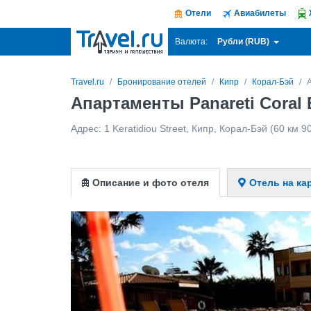
Отели
Авиабилеты
Рубли (RUB)
Валюта:
Travel.ru
Бронирование отелей
Кипр
Корал-Бэй
Апартаменты Panareti Coral 
Адрес:
1 Keratidiou Street
,
Кипр
,
Корал-Бэй
(60 км 90
Описание и фото отеля
Отель на ка