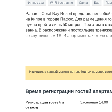
Фитнес-зал
Wi-Fi бесплатно
Сауна
Бар
Парк
Panareti Coral Bay Resort представляет собо
на Кипре в городе Пафос. Для размещения г
нужно пройти лишь 50 метров. При этом в о
ванна. В распоряжении постояльцев тренажер
со спутниковым ТВ. В апартаментах отеля сто
столовые приборы, чайник и кофеварка, микр
Извините, в данный момент нет свободных номеров в эт
Время регистрации гостей апартам
Регистрация гостей и
Заселение 14:00
отъезд