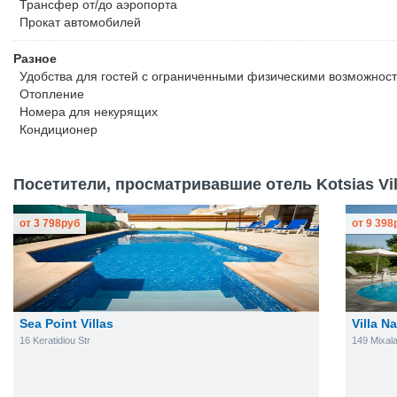
Трансфер от/до аэропорта
Прокат автомобилей
Разное
Удобства для гостей с ограниченными физическими возможнос
Отопление
Номера для некурящих
Кондиционер
Посетители, просматривавшие отель Kotsias Vill
от
3 798
руб
от
9 398
Sea Point Villas
Villa N
16 Keratidiou Str
149 Mixala