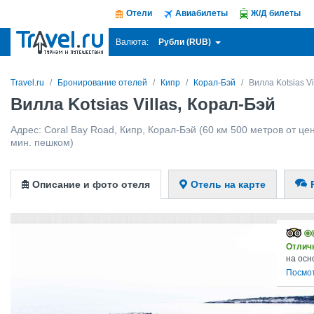
Отели
Авиабилеты
Ж/Д билеты
Рубли (RUB)
Валюта:
Travel.ru
Бронирование отелей
Кипр
Корал-Бэй
Вилла Kotsias Vi
Вилла Kotsias Villas, Корал-Бэй
Адрес:
Coral Bay Road
,
Кипр
,
Корал-Бэй
(60 км 500 метров от цент
мин. пешком)
Описание и фото отеля
Отель на карте
Отлич
на осн
Посмо