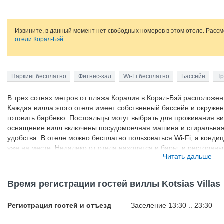
Извините, в данный момент нет свободных номеров в этом отеле. Расс
отели Корал-Бэй
.
Паркинг бесплатно
Фитнес-зал
Wi-Fi бесплатно
Бассейн
Т
В трех сотнях метров от пляжа Коралия в Корал-Бэй расположен г
Каждая вилла этого отеля имеет собственный бассейн и окруже
готовить барбекю. Постояльцы могут выбрать для проживания ви
оснащение вилл включены посудомоечная машина и стиральная
удобства. В отеле можно бесплатно пользоваться Wi-Fi, а конд
уже на месте. Недалеко от отеля находятся и бары, и рестораны
Читать дальше
котором можно добраться до города Пафоса, размещена также 
Время регистрации гостей виллы Kotsias Villas
Регистрация гостей и отъезд
Заселение 13:30 .. 23:30