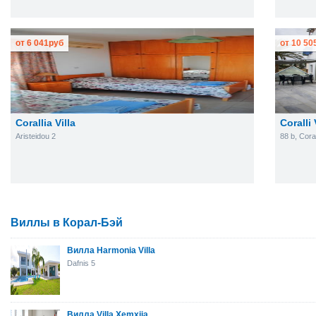
от
6 041
руб
от
10 50
Corallia Villa
Coralli 
Aristeidou 2
88 b, Cor
Виллы в Корал-Бэй
Вилла Harmonia Villa
Dafnis 5
Вилла Villa Xemxija